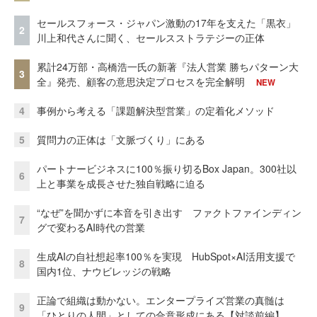
セールスフォース・ジャパン激動の17年を支えた「黒衣」
2
川上和代さんに聞く、セールスストラテジーの正体
累計24万部・高橋浩一氏の新著『法人営業 勝ちパターン大
3
全』発売、顧客の意思決定プロセスを完全解明
NEW
4
事例から考える「課題解決型営業」の定着化メソッド
5
質問力の正体は「文脈づくり」にある
パートナービジネスに100％振り切るBox Japan。300社以
6
上と事業を成長させた独自戦略に迫る
“なぜ”を聞かずに本音を引き出す ファクトファインディン
7
グで変わるAI時代の営業
生成AIの自社想起率100％を実現 HubSpot×AI活用支援で
8
国内1位、ナウビレッジの戦略
正論で組織は動かない。エンタープライズ営業の真髄は
9
「ひとりの人間」としての合意形成にある【対談前編】