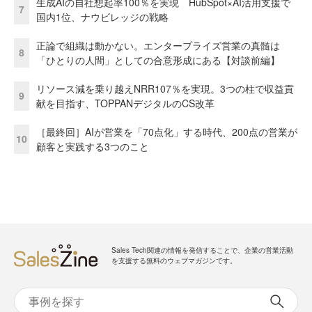
生成AIの自社想起率100％を実現 HubSpot×AI活用支援で
7
国内1位、ナウビレッジの戦略
正論で組織は動かない。エンタープライズ営業の真髄は
8
「ひとりの人間」としての合意形成にある【対談前編】
リソース減を乗り越えNRR107％を実現。3つの柱で収益貢
9
献を目指す、TOPPANデジタルのCS改革
［最終回］AIが営業を「70点化」する時代、200点の営業が
10
顧客と実践する3つのこと
Sales Tech関連の情報を発信することで、企業の営業活動
を支援する無料のウェブマガジンです。