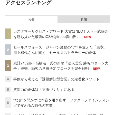
アクセスランキング
今日
月間
カスタマーサクセス・アワード 大賞はNEC！天下一武闘会
1
を勝ち抜いた最強のCSMはfreee青山氏に
NEW
セールスフォース・ジャパン激動の17年を支えた「黒衣」
2
川上和代さんに聞く、セールスストラテジーの正体
累計24万部・高橋浩一氏の新著『法人営業 勝ちパターン大
3
全』発売、顧客の意思決定プロセスを完全解明
NEW
4
事例から考える「課題解決型営業」の定着化メソッド
5
質問力の正体は「文脈づくり」にある
“なぜ”を聞かずに本音を引き出す ファクトファインディン
6
グで変わるAI時代の営業