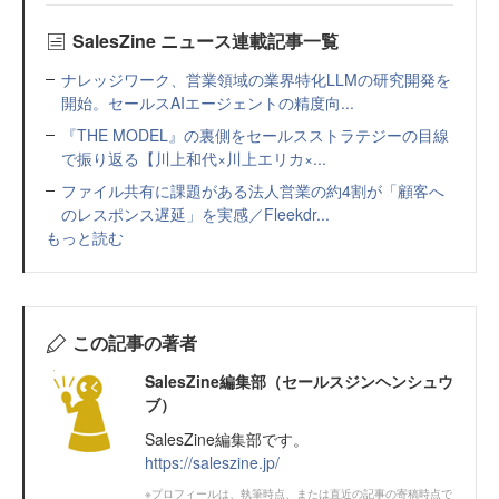
SalesZine ニュース連載記事一覧
ナレッジワーク、営業領域の業界特化LLMの研究開発を
開始。セールスAIエージェントの精度向...
『THE MODEL』の裏側をセールスストラテジーの目線
で振り返る【川上和代×川上エリカ×...
ファイル共有に課題がある法人営業の約4割が「顧客へ
のレスポンス遅延」を実感／Fleekdr...
もっと読む
この記事の著者
SalesZine編集部（セールスジンヘンシュウ
ブ）
SalesZine編集部です。
https://saleszine.jp/
※プロフィールは、執筆時点、または直近の記事の寄稿時点で