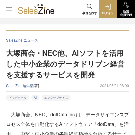
新規
事例を探す
ログイン
会員登録
SalesZine ニュース
大塚商会・NEC他、AIソフトを活用
した中小企業のデータドリブン経営
を支援するサービスを開発
SalesZine編集部
[著]
2021/06/21 08:00
ビッグデータ
AI
エンタープライズ
大塚商会、NEC、dotData,Inc.は、データサイエンスプ
ロセス全体を自動化するAIソフトウェア「dotData」を活
用し、中堅・中小企業の各種経営指標を分析するサービ