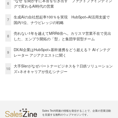
“なぜ”を聞かずに本音を引き出す ファクトファインディン
6
グで変わるAI時代の営業
生成AIの自社想起率100％を実現 HubSpot×AI活用支援で
7
国内1位、ナウビレッジの戦略
売れない1年を越えてMRR6倍へ。カリスマ営業不在で見出
8
した、エンプラ開拓の「型」と集団学習型チーム
DX/AI企業はHubSpot×基幹連携をどう超える？ AIインテグ
9
レーター アジアクエストに聞く
大手SIerがなぜパートナービジネスを？日鉄ソリューション
10
ズ×ネオキャリアが生むシナジー
Sales Tech関連の情報を発信することで、企業の営業活動
を支援する無料のウェブマガジンです。