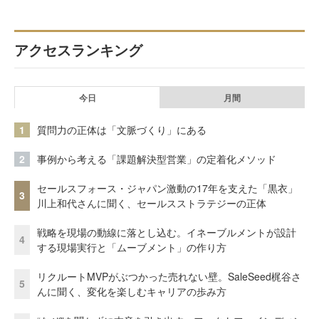
アクセスランキング
今日
月間
1
質問力の正体は「文脈づくり」にある
2
事例から考える「課題解決型営業」の定着化メソッド
セールスフォース・ジャパン激動の17年を支えた「黒衣」
3
川上和代さんに聞く、セールスストラテジーの正体
戦略を現場の動線に落とし込む。イネーブルメントが設計
4
する現場実行と「ムーブメント」の作り方
リクルートMVPがぶつかった売れない壁。SaleSeed梶谷さ
5
んに聞く、変化を楽しむキャリアの歩み方