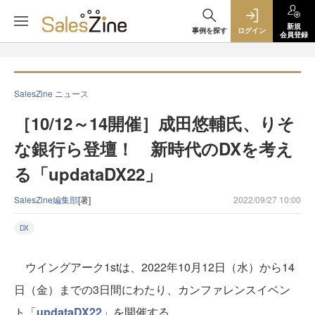
新規
事例を探す
ログイン
会員登録
SalesZine ニュース
［10/12～14開催］成田悠輔氏、りそ
な銀行ら登壇！ 新時代のDXを考え
る「updataDX22」
SalesZine編集部
[著]
2022/09/27 10:00
DX
ウイングアーク1stは、2022年10月12日（水）から14
日（金）までの3日間にわたり、カンファレンスイベン
ト「
updataDX22
」を開催する。