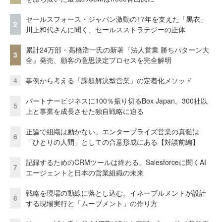
セールスフォース・ジャパン激動の17年を支えた「黒衣」
2
川上和代さんに聞く、セールスストラテジーの正体
累計24万部・高橋浩一氏の新著『法人営業 勝ちパターン大
3
全』発売、顧客の意思決定プロセスを完全解明
4
事例から考える「課題解決型営業」の定着化メソッド
パートナービジネスに100％振り切るBox Japan。300社以
5
上と事業を成長させた独自戦略に迫る
正論で組織は動かない。エンタープライズ営業の真髄は
6
「ひとりの人間」としての合意形成にある【対談前編】
記録するためのCRMツールは終わる。Salesforceに聞くAI
7
エージェントと日本の営業組織の未来
戦略を現場の動線に落とし込む。イネーブルメントが設計
8
する現場実行と「ムーブメント」の作り方