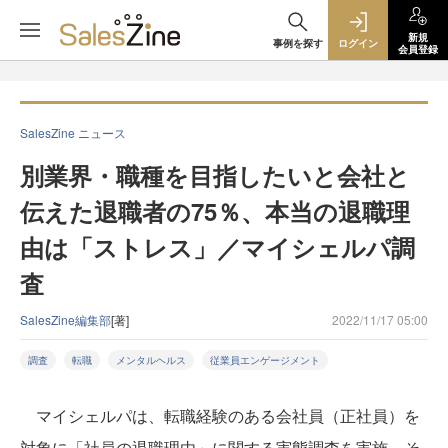
新規
事例を探す
ログイン
会員登録
SalesZine ニュース
別業界・職種を目指したいと会社と
伝えた退職者の75％、本当の退職理
由は「ストレス」／マイシェルパ調
査
SalesZine編集部
[著]
2022/11/17 05:00
調査
転職
メンタルヘルス
従業員エンゲージメント
マイシェルパは、転職経験のある会社員（正社員）を
対象に「社員の退職理由」に関する実態調査を実施。そ