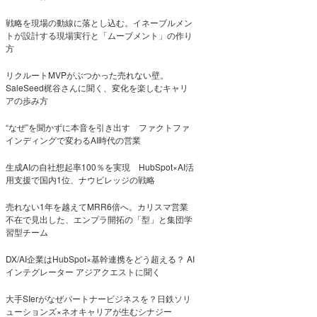
戦略を現場の動線に落とし込む。イネーブルメン
トが設計する現場実行と「ムーブメント」の作り
方
リクルートMVPがぶつかった売れない壁。
SaleSeed梶谷さんに聞く、変化を楽しむキャリ
アの歩み方
“なぜ”を聞かずに本音を引き出す ファクトファ
インディングで変わるAI時代の営業
生成AIの自社想起率100％を実現 HubSpot×AI活
用支援で国内1位、ナウビレッジの戦略
売れない1年を越えてMRR6倍へ。カリスマ営業
不在で見出した、エンプラ開拓の「型」と集団学
習型チーム
DX/AI企業はHubSpot×基幹連携をどう超える？ AI
インテグレーター アジアクエストに聞く
大手SIerがなぜパートナービジネスを？日鉄ソリ
ューションズ×ネオキャリアが生むシナジー