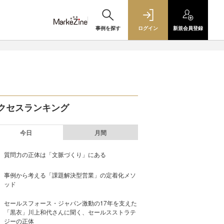
事例を探す
ログイン
新規
会員登録
クセスランキング
今日
月間
質問力の正体は「文脈づくり」にある
事例から考える「課題解決型営業」の定着化メソ
ッド
セールスフォース・ジャパン激動の17年を支えた
「黒衣」川上和代さんに聞く、セールスストラテ
ジーの正体