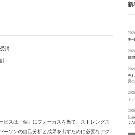
新
2026
事例
受講
2026
質問
計
2026
売れ
見出
2026
トッ
2026
記録
ービスは「個」にフォーカスを当て、ストレングス
くA
パーソンの自己分析と成果を出すために必要なアク