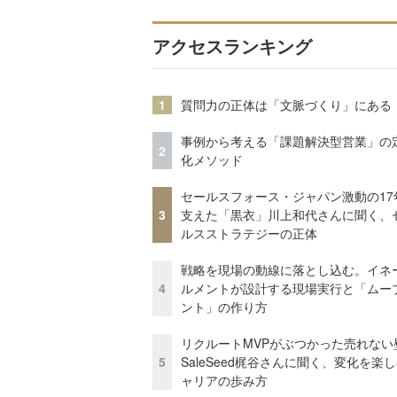
アクセスランキング
1
質問力の正体は「文脈づくり」にある
事例から考える「課題解決型営業」の
2
化メソッド
セールスフォース・ジャパン激動の17
3
支えた「黒衣」川上和代さんに聞く、
ルスストラテジーの正体
戦略を現場の動線に落とし込む。イネ
4
ルメントが設計する現場実行と「ムー
ント」の作り方
リクルートMVPがぶつかった売れない
5
SaleSeed梶谷さんに聞く、変化を楽
ャリアの歩み方