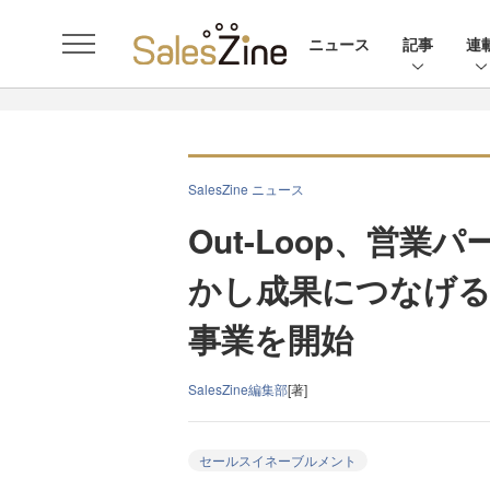
ニュース
記事
連
SalesZine ニュース
Out-Loop、営
かし成果につなげ
事業を開始
SalesZine編集部
[著]
セールスイネーブルメント