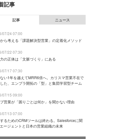
着記事
記事
ニュース
/07/24 07:00
から考える「課題解決型営業」の定着化メソッド
/07/22 07:30
力の正体は「文脈づくり」にある
/07/17 07:30
ない1年を越えてMRR6倍へ。カリスマ営業不在で
した、エンプラ開拓の「型」と集団学習型チーム
/07/15 09:00
プ営業が「困りごとは何か」を聞かない理由
/07/13 07:00
するためのCRMツールは終わる。Salesforceに聞
Iエージェントと日本の営業組織の未来