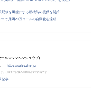
への継続配信を可能にする新機能の提供を開始
latformで月間20万コールの自動化を達成
部（セールスジンヘンシュウブ）
です。
https://saleszine.jp/
、または直近の記事の寄稿時点での内容です
筆記事