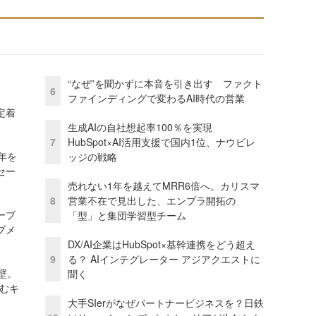
“なぜ”を聞かずに本音を引き出す ファクト
6
ファインディングで変わるAI時代の営業
定着
生成AIの自社想起率100％を実現
7
HubSpot×AI活用支援で国内1位、ナウビレ
年を
ッジの戦略
セー
売れない1年を越えてMRR6倍へ。カリスマ
8
営業不在で見出した、エンプラ開拓の
ーブ
「型」と集団学習型チーム
ブメ
DX/AI企業はHubSpot×基幹連携をどう超え
9
る？ AIインテグレーター アジアクエストに
壁。
聞く
しむキ
大手SIerがなぜパートナービジネスを？日鉄