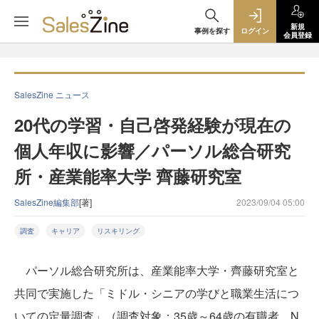
新規
事例を探す
ログイン
会員登録
SalesZine ニュース
20代の学習・自己啓発経験が現在の
個人年収に影響／パーソル総合研究
所・産業能率大学 齊藤研究室
SalesZine編集部
[著]
2023/09/04 05:00
調査
キャリア
リスキリング
パーソル総合研究所は、産業能率大学・齊藤研究室と
共同で実施した「ミドル・シニアの学びと職業生活につ
いての定量調査」（調査対象：35歳～64歳の有職者、N