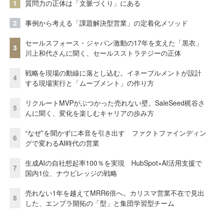
1
質問力の正体は「文脈づくり」にある
2
事例から考える「課題解決型営業」の定着化メソッド
セールスフォース・ジャパン激動の17年を支えた「黒衣」
3
川上和代さんに聞く、セールスストラテジーの正体
戦略を現場の動線に落とし込む。イネーブルメントが設計
4
する現場実行と「ムーブメント」の作り方
リクルートMVPがぶつかった売れない壁。SaleSeed梶谷さ
5
んに聞く、変化を楽しむキャリアの歩み方
“なぜ”を聞かずに本音を引き出す ファクトファインディン
6
グで変わるAI時代の営業
生成AIの自社想起率100％を実現 HubSpot×AI活用支援で
7
国内1位、ナウビレッジの戦略
売れない1年を越えてMRR6倍へ。カリスマ営業不在で見出
8
した、エンプラ開拓の「型」と集団学習型チーム