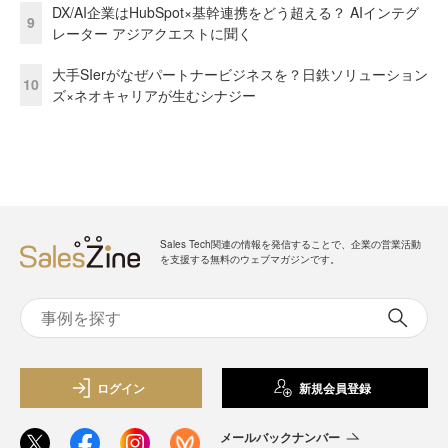
DX/AI企業はHubSpot×基幹連携をどう超える？ AIインテグ
9
レーター アジアクエストに聞く
大手SIerがなぜパートナービジネスを？日鉄ソリューション
10
ズ×ネオキャリアが生むシナジー
Sales Tech関連の情報を発信することで、企業の営業活動
を支援する無料のウェブマガジンです。
ログイン
新規会員登録
メールバックナンバー