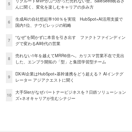
リクルートMVPがぶつかった売れない壁。SaleSeed梶谷さ
5
んに聞く、変化を楽しむキャリアの歩み方
生成AIの自社想起率100％を実現 HubSpot×AI活用支援で
6
国内1位、ナウビレッジの戦略
“なぜ”を聞かずに本音を引き出す ファクトファインディン
7
グで変わるAI時代の営業
売れない1年を越えてMRR6倍へ。カリスマ営業不在で見出
8
した、エンプラ開拓の「型」と集団学習型チーム
DX/AI企業はHubSpot×基幹連携をどう超える？ AIインテグ
9
レーター アジアクエストに聞く
大手SIerがなぜパートナービジネスを？日鉄ソリューション
10
ズ×ネオキャリアが生むシナジー