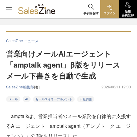
新規
事例を探す
ログイン
会員登録
SalesZine ニュース
営業向けメールAIエージェント
「amptalk agent」β版をリリース
メール下書きを自動で生成
SalesZine編集部
[著]
2026/06/11 12:00
メール
AI
セールスイネーブルメント
日程調整
amptalkは、営業担当者のメール業務を自律的に支援す
るAIエージェント「amptalk agent（アンプトーク エージ
ェント）」のβ版をリリースした。