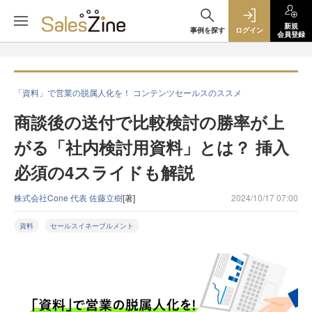
新規
事例を探す
ログイン
会員登録
「資料」で営業の脱属人化を！ コンテンツセールスのススメ
商談後の送付で比較検討の勝率が上
がる「社内検討用資料」とは？ 挿入
必須の4スライドも解説
株式会社Cone 代表 佐藤立樹
[著]
2024/10/17 07:00
資料
セールスイネーブルメント