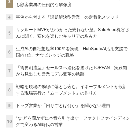
3
も顧客業務の圧倒的な解像度
4
事例から考える「課題解決型営業」の定着化メソッド
リクルートMVPがぶつかった売れない壁。SaleSeed梶谷さ
5
んに聞く、変化を楽しむキャリアの歩み方
生成AIの自社想起率100％を実現 HubSpot×AI活用支援で
6
国内1位、ナウビレッジの戦略
「需要創造型」セールスへ進化を遂げたTOPPAN 実践知
7
から見出した営業モデル変革の軌跡
戦略を現場の動線に落とし込む。イネーブルメントが設計
8
する現場実行と「ムーブメント」の作り方
9
トップ営業が「困りごとは何か」を聞かない理由
“なぜ”を聞かずに本音を引き出す ファクトファインディン
10
グで変わるAI時代の営業