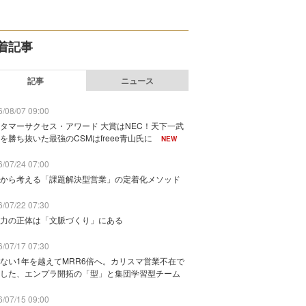
着記事
記事
ニュース
/08/07 09:00
タマーサクセス・アワード 大賞はNEC！天下一武
を勝ち抜いた最強のCSMはfreee青山氏に
NEW
/07/24 07:00
から考える「課題解決型営業」の定着化メソッド
/07/22 07:30
力の正体は「文脈づくり」にある
/07/17 07:30
ない1年を越えてMRR6倍へ。カリスマ営業不在で
した、エンプラ開拓の「型」と集団学習型チーム
/07/15 09:00