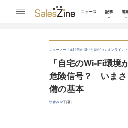
ニュース
記事
連
ニューノーマル時代の周りと差がつくオンライン・
「自宅のWi-Fi環
危険信号？ いまさ
備の基本
朝倉みや子
[著]