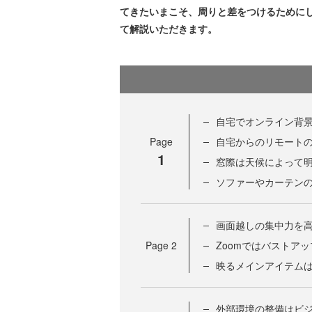
てきたいまこそ、周りと差をつけるために
て解説いただきます。
自宅でオンライン背
Page
自宅からのリモート
1
窓際は天候によって
ソファーやカーテン
画面越しの集中力を
Page
2
Zoomではバストア
映るメインアイテムは
外部環境の整備はビ