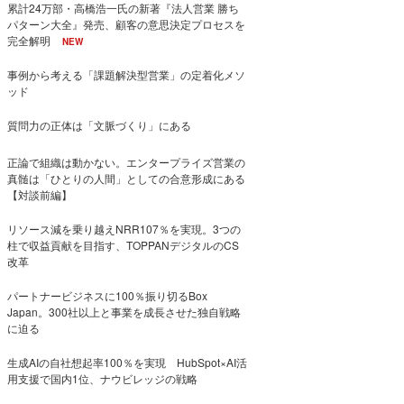
累計24万部・高橋浩一氏の新著『法人営業 勝ち
パターン大全』発売、顧客の意思決定プロセスを
完全解明
NEW
事例から考える「課題解決型営業」の定着化メソ
ッド
質問力の正体は「文脈づくり」にある
正論で組織は動かない。エンタープライズ営業の
真髄は「ひとりの人間」としての合意形成にある
【対談前編】
リソース減を乗り越えNRR107％を実現。3つの
柱で収益貢献を目指す、TOPPANデジタルのCS
改革
パートナービジネスに100％振り切るBox
Japan。300社以上と事業を成長させた独自戦略
に迫る
生成AIの自社想起率100％を実現 HubSpot×AI活
用支援で国内1位、ナウビレッジの戦略