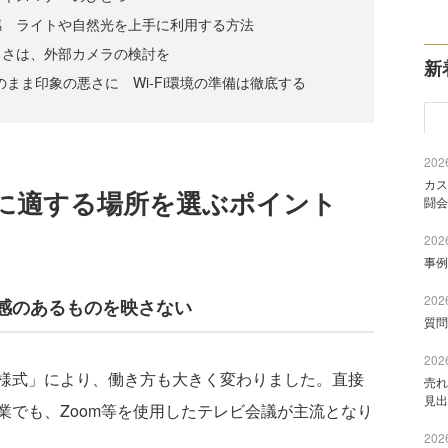
感 ライトや自然光を上手に利用する方法
るさは、外部カメラの検討を
新
そのまま印象の悪さに Wi-Fi環境の準備は徹底する
2026
カス
に適する場所を選ぶポイント
闘会
2026
事例
2026
感のあるものを映さない
質問
2026
様式」により、働き方も大きく変わりました。直接
売れ
見出
業でも、Zoom等を使用したテレビ会議が主流となり
2026