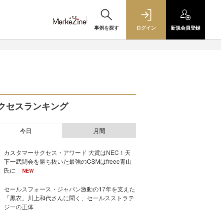
事例を探す
ログイン
新規
会員登録
クセスランキング
今日
月間
カスタマーサクセス・アワード 大賞はNEC！天
下一武闘会を勝ち抜いた最強のCSMはfreee青山
氏に
NEW
セールスフォース・ジャパン激動の17年を支えた
「黒衣」川上和代さんに聞く、セールスストラテ
ジーの正体