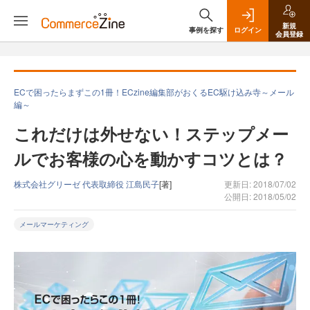
新規
事例を探す
ログイン
会員登録
ECで困ったらまずこの1冊！ECzine編集部がおくるEC駆け込み寺～メール
編～
これだけは外せない！ステップメー
ルでお客様の心を動かすコツとは？
株式会社グリーゼ 代表取締役 江島民子
[著]
更新日: 2018/07/02
公開日: 2018/05/02
メールマーケティング