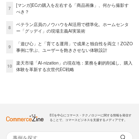
[マンガ]ECの購入を左右する「商品画像」、何から撮影す
7
べき？
ベテラン店員のノウハウをAI活用で標準化。ホームセンタ
8
ー「グッデイ」の現場主義AI実装術
「遊び心」と「育てる運用」で成果と独自性を両立！ZOZO
9
事例に学ぶ、ユーザーを飽きさせない体験設計
楽天市場「AI-nization」の現在地：業務を劇的削減し、購入
10
体験を革新する次世代EC戦略
ECを中心にコマース・テクノロジーに関する情報を発信す
ることで、コマースビジネスを支援するメディアです。