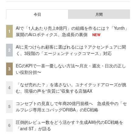
今日
月間
AIで「1人あたり売上8億円」の組織を作るには？「Yunth」
1
展開のAiロボティクス、急成長の裏側
NEW
AIに見つけられ顧客に選ばれるには？アクセンチュアに聞
2
く、3段階の「エージェンティックコマース」対応
ECのKPIで一喜一憂しない方法〜月次・週次・日次の正し
3
い役割分担〜
「なぜ売れた？」を逃さない。ユナイテッドアローズが挑
4
む、現場の声を“良質に”収集する店舗AX
コンセプトの見直しで年商20億円規模へ 急成長中の「セ
5
ルフレジ専用エコバッグORIBA」のEC戦略
圧倒的レビュー数をどう活かす？生成AI時代のEC戦略を
6
「and ST」が語る