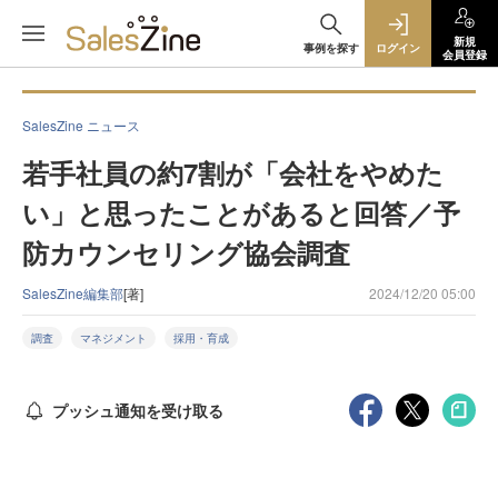
新規
事例を探す
ログイン
会員登録
SalesZine ニュース
若手社員の約7割が「会社をやめた
い」と思ったことがあると回答／予
防カウンセリング協会調査
SalesZine編集部
[著]
2024/12/20 05:00
調査
マネジメント
採用・育成
プッシュ通知を受け取る