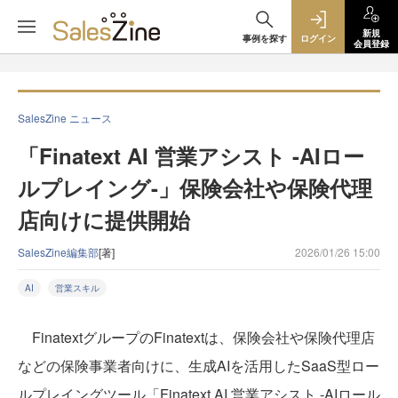
新規
事例を探す
ログイン
会員登録
SalesZine ニュース
「Finatext AI 営業アシスト -AIロー
ルプレイング-」保険会社や保険代理
店向けに提供開始
SalesZine編集部
[著]
2026/01/26 15:00
AI
営業スキル
FinatextグループのFinatextは、保険会社や保険代理店
などの保険事業者向けに、生成AIを活用したSaaS型ロー
ルプレイングツール「Finatext AI 営業アシスト -AIロール