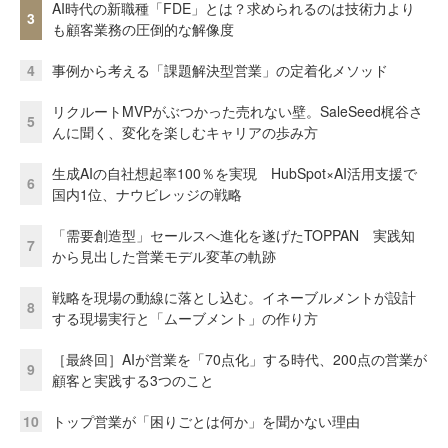
AI時代の新職種「FDE」とは？求められるのは技術力より
3
も顧客業務の圧倒的な解像度
4
事例から考える「課題解決型営業」の定着化メソッド
リクルートMVPがぶつかった売れない壁。SaleSeed梶谷さ
5
んに聞く、変化を楽しむキャリアの歩み方
生成AIの自社想起率100％を実現 HubSpot×AI活用支援で
6
国内1位、ナウビレッジの戦略
「需要創造型」セールスへ進化を遂げたTOPPAN 実践知
7
から見出した営業モデル変革の軌跡
戦略を現場の動線に落とし込む。イネーブルメントが設計
8
する現場実行と「ムーブメント」の作り方
［最終回］AIが営業を「70点化」する時代、200点の営業が
9
顧客と実践する3つのこと
10
トップ営業が「困りごとは何か」を聞かない理由