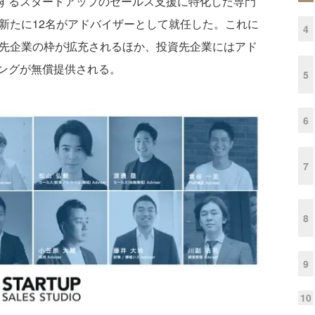
するスタートアップのセールス支援に特化した専門
io」にて、新たに12名がアドバイザーとして就任した。これに
4
io」での支援先企業の枠が拡充されるほか、投資先企業にはアド
ングが無償提供される。
5
6
7
8
9
10