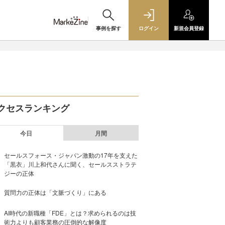
事例を探す
ログイン
新規
会員登録
クセスランキング
今日
月間
セールスフォース・ジャパン激動の17年を支えた
「黒衣」川上和代さんに聞く、セールスストラテ
ジーの正体
質問力の正体は「文脈づくり」にある
AI時代の新職種「FDE」とは？求められるのは技
術力よりも顧客業務の圧倒的な解像度