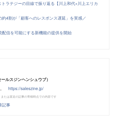
ルスストラテジーの目線で振り返る【川上和代×川上エリカ
の約4割が「顧客へのレスポンス遅延」を実感／
への継続配信を可能にする新機能の提供を開始
部（セールスジンヘンシュウブ）
です。
https://saleszine.jp/
、または直近の記事の寄稿時点での内容です
筆記事