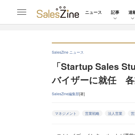
ニュース
記事
連
SalesZine ニュース
「Startup Sale
バイザーに就任 各
SalesZine編集部
[著]
マネジメント
営業戦略
法人営業
営