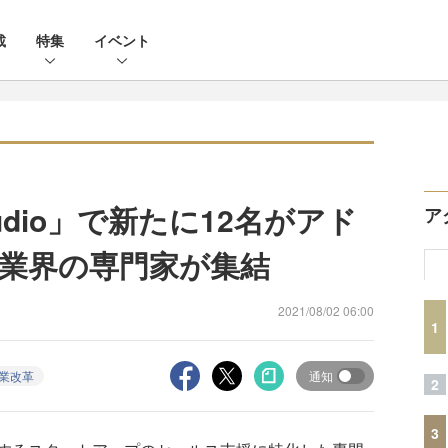
載
特集
イベント
s Studio」で新たに12名がアド
ア
業界の専門家が集結
2021/08/02 06:00
1
業改革
通知
2
3