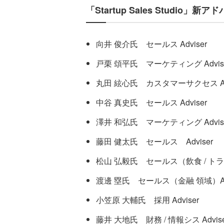
「Startup Sales Studio」新
向井 俊介氏 セールス Adviser
戸栗 頌平氏 マーケティング Advis
丸田 絃心氏 カスタマーサクセス Adv
中谷 真史氏 セールス Adviser
澤井 和弘氏 マーケティング Advis
藤田 健太氏 セールス Adviser
松山 弘毅氏 セールス（飲食 / トラベ
渡邊 塁氏 セールス（金融 領域）Adv
小笠原 大輔氏 採用 Adviser
藤井 大地氏 財務 / 情報シス Advise