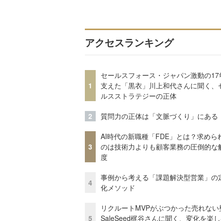
アクセスランキング
セールスフォース・ジャパン激動の17
1
支えた「黒衣」川上和代さんに聞く、
ルスストラテジーの正体
2
質問力の正体は「文脈づくり」にある
AI時代の新職種「FDE」とは？求めら
3
のは技術力よりも顧客業務の圧倒的な
度
事例から考える「課題解決型営業」の
4
化メソッド
リクルートMVPがぶつかった売れない
5
SaleSeed梶谷さんに聞く、変化を楽