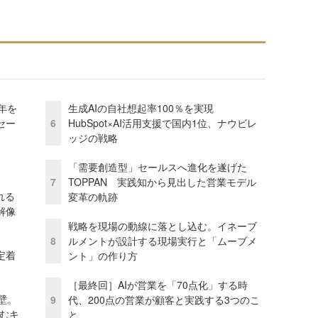
年を
生成AIの自社想起率100％を実現
セー
6
HubSpot×AI活用支援で国内1位、ナウビレ
ッジの戦略
「需要創造型」セールスへ進化を遂げた
7
TOPPAN 実践知から見出した営業モデル
れる
変革の軌跡
解像
戦略を現場の動線に落とし込む。イネーブ
8
ルメントが設計する現場実行と「ムーブメ
定着
ント」の作り方
［最終回］AIが営業を「70点化」する時
壁。
9
代、200点の営業が顧客と実践する3つのこ
しむキ
と