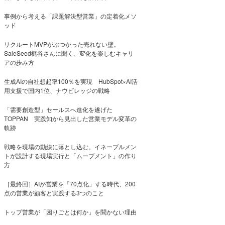
事例から考える「課題解決型営業」の定着化メソ
ッド
リクルートMVPがぶつかった売れない壁。
SaleSeed梶谷さんに聞く、変化を楽しむキャリ
アの歩み方
生成AIの自社想起率100％を実現 HubSpot×AI活
用支援で国内1位、ナウビレッジの戦略
「需要創造型」セールスへ進化を遂げた
TOPPAN 実践知から見出した営業モデル変革の
軌跡
戦略を現場の動線に落とし込む。イネーブルメン
トが設計する現場実行と「ムーブメント」の作り
方
［最終回］AIが営業を「70点化」する時代、200
点の営業が顧客と実践する3つのこと
トップ営業が「困りごとは何か」を聞かない理由