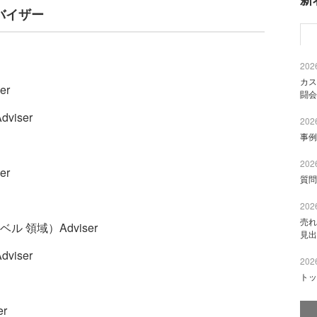
アドバイザー
2026
カス
er
闘会
iser
2026
事例
2026
er
質問
2026
売れ
ル 領域）Adviser
見出
iser
2026
トッ
r