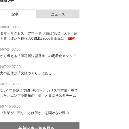
記事
ニュース
/08/07 09:00
タマーサクセス・アワード 大賞はNEC！天下一武
を勝ち抜いた最強のCSMはfreee青山氏に
NEW
/07/24 07:00
から考える「課題解決型営業」の定着化メソッド
/07/22 07:30
力の正体は「文脈づくり」にある
/07/17 07:30
ない1年を越えてMRR6倍へ。カリスマ営業不在で
した、エンプラ開拓の「型」と集団学習型チーム
/07/15 09:00
プ営業が「困りごとは何か」を聞かない理由
新着記事一覧を見る