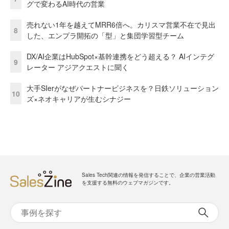
グで変わるAI時代の営業
売れない1年を越えてMRR6倍へ。カリスマ営業不在で見出
8
した、エンプラ開拓の「型」と集団学習型チーム
DX/AI企業はHubSpot×基幹連携をどう超える？ AIインテグ
9
レーター アジアクエストに聞く
大手SIerがなぜパートナービジネスを？日鉄ソリューション
10
ズ×ネオキャリアが生むシナジー
Sales Tech関連の情報を発信することで、企業の営業活動
を支援する無料のウェブマガジンです。