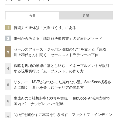
今日
月間
1
質問力の正体は「文脈づくり」にある
2
事例から考える「課題解決型営業」の定着化メソッド
セールスフォース・ジャパン激動の17年を支えた「黒衣」
3
川上和代さんに聞く、セールスストラテジーの正体
戦略を現場の動線に落とし込む。イネーブルメントが設計
4
する現場実行と「ムーブメント」の作り方
リクルートMVPがぶつかった売れない壁。SaleSeed梶谷さ
5
んに聞く、変化を楽しむキャリアの歩み方
生成AIの自社想起率100％を実現 HubSpot×AI活用支援で
6
国内1位、ナウビレッジの戦略
“なぜ”を聞かずに本音を引き出す ファクトファインディン
7