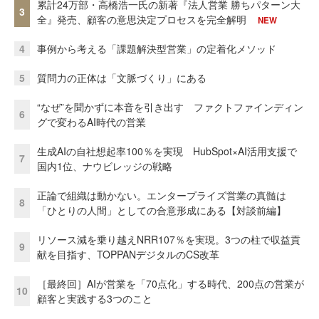
累計24万部・高橋浩一氏の新著『法人営業 勝ちパターン大
3
全』発売、顧客の意思決定プロセスを完全解明
NEW
4
事例から考える「課題解決型営業」の定着化メソッド
5
質問力の正体は「文脈づくり」にある
“なぜ”を聞かずに本音を引き出す ファクトファインディン
6
グで変わるAI時代の営業
生成AIの自社想起率100％を実現 HubSpot×AI活用支援で
7
国内1位、ナウビレッジの戦略
正論で組織は動かない。エンタープライズ営業の真髄は
8
「ひとりの人間」としての合意形成にある【対談前編】
リソース減を乗り越えNRR107％を実現。3つの柱で収益貢
9
献を目指す、TOPPANデジタルのCS改革
［最終回］AIが営業を「70点化」する時代、200点の営業が
10
顧客と実践する3つのこと