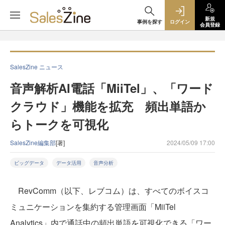
新規
事例を探す
ログイン
会員登録
SalesZine ニュース
音声解析AI電話「MiiTel」、「ワード
クラウド」機能を拡充 頻出単語か
らトークを可視化
SalesZine編集部
[著]
2024/05/09 17:00
ビッグデータ
データ活用
音声分析
RevComm（以下、レブコム）は、すべてのボイスコ
ミュニケーションを集約する管理画面「MiiTel
Analytics」内で通話中の頻出単語を可視化できる「ワー