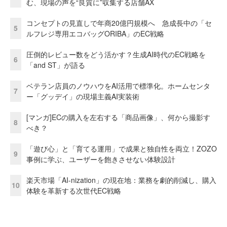
む、現場の声を“良質に”収集する店舗AX
コンセプトの見直しで年商20億円規模へ 急成長中の「セ
5
ルフレジ専用エコバッグORIBA」のEC戦略
圧倒的レビュー数をどう活かす？生成AI時代のEC戦略を
6
「and ST」が語る
ベテラン店員のノウハウをAI活用で標準化。ホームセンタ
7
ー「グッデイ」の現場主義AI実装術
[マンガ]ECの購入を左右する「商品画像」、何から撮影す
8
べき？
「遊び心」と「育てる運用」で成果と独自性を両立！ZOZO
9
事例に学ぶ、ユーザーを飽きさせない体験設計
楽天市場「AI-nization」の現在地：業務を劇的削減し、購入
10
体験を革新する次世代EC戦略