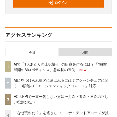
ログイン
アクセスランキング
今日
月間
AIで「1人あたり売上8億円」の組織を作るには？「Yunth」
1
展開のAiロボティクス、急成長の裏側
NEW
AIに見つけられ顧客に選ばれるには？アクセンチュアに聞
2
く、3段階の「エージェンティックコマース」対応
ECのKPIで一喜一憂しない方法〜月次・週次・日次の正し
3
い役割分担〜
「なぜ売れた？」を逃さない。ユナイテッドアローズが挑
4