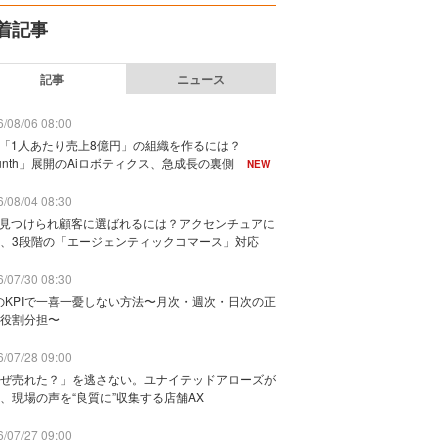
着記事
記事
ニュース
/08/06 08:00
で「1人あたり売上8億円」の組織を作るには？
unth」展開のAiロボティクス、急成長の裏側
NEW
/08/04 08:30
に見つけられ顧客に選ばれるには？アクセンチュアに
、3段階の「エージェンティックコマース」対応
/07/30 08:30
のKPIで一喜一憂しない方法〜月次・週次・日次の正
役割分担〜
/07/28 09:00
ぜ売れた？」を逃さない。ユナイテッドアローズが
、現場の声を“良質に”収集する店舗AX
/07/27 09:00