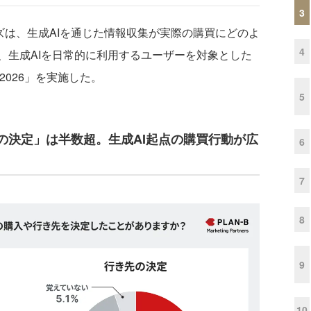
3
ズは、生成AIを通じた情報収集が実際の購買にどのよ
4
、生成AIを日常的に利用するユーザーを対象とした
2026」を実施した。
5
の決定」は半数超。生成AI起点の購買行動が広
6
7
8
9
10