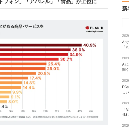
トフォン」「アパレル」「食品」が上位に
新
2026
AI
「Y
2026
AI
聞く
2026
EC
しい
2026
「な
挑む
2026