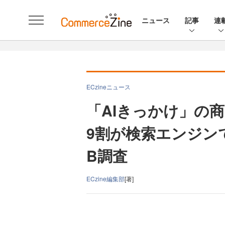
ニュース
記事
連
ECzineニュース
「AIきっかけ」の
9割が検索エンジンで
B調査
ECzine編集部
[著]