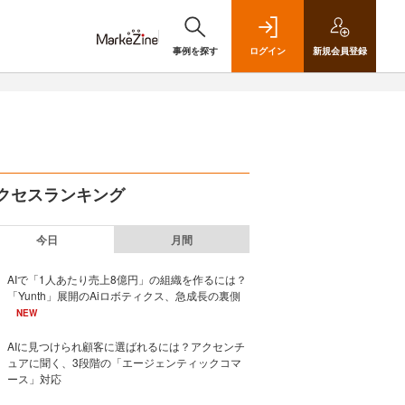
事例を探す
ログイン
新規
会員登録
クセスランキング
今日
月間
AIで「1人あたり売上8億円」の組織を作るには？
「Yunth」展開のAiロボティクス、急成長の裏側
NEW
AIに見つけられ顧客に選ばれるには？アクセンチ
ュアに聞く、3段階の「エージェンティックコマ
ース」対応