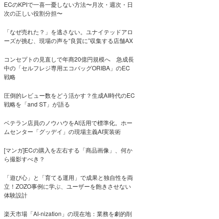
ECのKPIで一喜一憂しない方法〜月次・週次・日
次の正しい役割分担〜
「なぜ売れた？」を逃さない。ユナイテッドアロ
ーズが挑む、現場の声を“良質に”収集する店舗AX
コンセプトの見直しで年商20億円規模へ 急成長
中の「セルフレジ専用エコバッグORIBA」のEC
戦略
圧倒的レビュー数をどう活かす？生成AI時代のEC
戦略を「and ST」が語る
ベテラン店員のノウハウをAI活用で標準化。ホー
ムセンター「グッデイ」の現場主義AI実装術
[マンガ]ECの購入を左右する「商品画像」、何か
ら撮影すべき？
「遊び心」と「育てる運用」で成果と独自性を両
立！ZOZO事例に学ぶ、ユーザーを飽きさせない
体験設計
楽天市場「AI-nization」の現在地：業務を劇的削