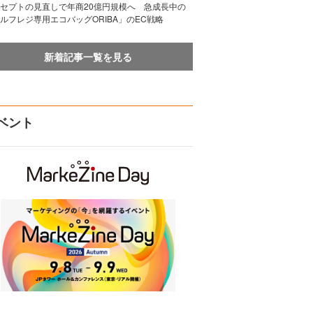
セプトの見直しで年商20億円規模へ 急成長中の
ルフレジ専用エコバッグORIBA」のEC戦略
新着記事一覧を見る
ベント