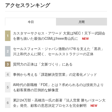
アクセスランキング
今日
月間
カスタマーサクセス・アワード 大賞はNEC！天下一武闘会
1
を勝ち抜いた最強のCSMはfreee青山氏に
NEW
セールスフォース・ジャパン激動の17年を支えた「黒衣」
2
川上和代さんに聞く、セールスストラテジーの正体
3
質問力の正体は「文脈づくり」にある
4
事例から考える「課題解決型営業」の定着化メソッド
AI時代の新職種「FDE」とは？求められるのは技術力より
5
も顧客業務の圧倒的な解像度
累計24万部・高橋浩一氏の新著『法人営業 勝ちパターン大
6
全』発売、顧客の意思決定プロセスを完全解明
NEW