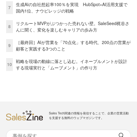
生成AIの自社想起率100％を実現 HubSpot×AI活用支援で
7
国内1位、ナウビレッジの戦略
リクルートMVPがぶつかった売れない壁。SaleSeed梶谷さ
8
んに聞く、変化を楽しむキャリアの歩み方
［最終回］AIが営業を「70点化」する時代、200点の営業が
9
顧客と実践する3つのこと
戦略を現場の動線に落とし込む。イネーブルメントが設計
10
する現場実行と「ムーブメント」の作り方
Sales Tech関連の情報を発信することで、企業の営業活動
を支援する無料のウェブマガジンです。