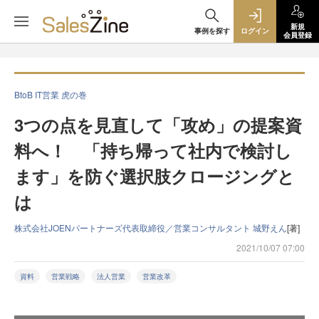
新規
事例を探す
ログイン
会員登録
BtoB IT営業 虎の巻
3つの点を見直して「攻め」の提案資
料へ！ 「持ち帰って社内で検討し
ます」を防ぐ選択肢クロージングと
は
株式会社JOENパートナーズ代表取締役／営業コンサルタント 城野えん
[著]
2021/10/07 07:00
資料
営業戦略
法人営業
営業改革