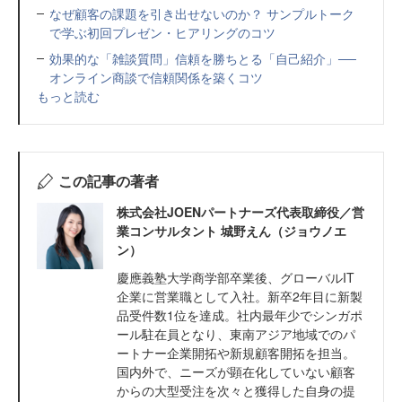
なぜ顧客の課題を引き出せないのか？ サンプルトーク
で学ぶ初回プレゼン・ヒアリングのコツ
効果的な「雑談質問」信頼を勝ちとる「自己紹介」──
オンライン商談で信頼関係を築くコツ
もっと読む
この記事の著者
株式会社JOENパートナーズ代表取締役／営
業コンサルタント 城野えん（ジョウノエ
ン）
慶應義塾大学商学部卒業後、グローバルIT
企業に営業職として入社。新卒2年目に新製
品受件数1位を達成。社内最年少でシンガポ
ール駐在員となり、東南アジア地域でのパ
ートナー企業開拓や新規顧客開拓を担当。
国内外で、ニーズが顕在化していない顧客
からの大型受注を次々と獲得した自身の提