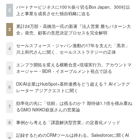
パートナービジネスに100％振り切るBox Japan。300社以
2
上と事業を成長させた独自戦略に迫る
累計24万部・高橋浩一氏の新著『法人営業 勝ちパターン大
3
全』発売、顧客の意思決定プロセスを完全解明
セールスフォース・ジャパン激動の17年を支えた「黒衣」
4
川上和代さんに聞く、セールスストラテジーの正体
エンプラ開拓を変える横断合意×現場実行力。アカウントマ
5
ネージャー・BDR・イネーブルメント視点で語る
DX/AI企業はHubSpot×基幹連携をどう超える？ AIインテグ
6
レーター アジアクエストに聞く
効率化の先に「信頼」は残るのか？ 期待値1.1倍を積み重ね
7
るGMO NIKKO萩坂さんの営業論
8
事例から考える「課題解決型営業」の定着化メソッド
記録するためのCRMツールは終わる。Salesforceに聞くAI
9