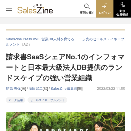
新規
事例を探す
ログイン
会員登録
SalesZine Press Vol.3 営業DX人材を育てる！ 一歩先のセールス・イネーブ
ルメント
（AD）
請求書SaaSシェアNo.1のインフォマ
ートと日本最大級法人DB提供のラン
ドスケイプの強い営業組織
尾高 志保
[著] /
塩田賢二
[写] /
SalesZine編集部
[聞]
2022/03/22 11:00
データ活用
セールスイネーブルメント