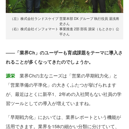
（左）株式会社ランドスケイプ 営業本部 DX グループ 執行役員 湯浅将
史さん
（右）株式会社インフォマート 事業推進 2部 部長 源栄（もとさか）公
平さん
――「業界Ch」のユーザーも育成課題をテーマに導入さ
れることが多くなってきたのでしょうか。
源栄
業界Chの主なニーズは「営業の早期戦力化」と
「営業準備の平準化」の大きくふたつが挙げられます
が、最近はとくに新卒1、2年めの入社間もない社員の学
習ツールとしての導入が増えていますね。
「早期戦力化」においては、業界レポートという機能が
活用できます。業界を158の細かい分類に分けていて、