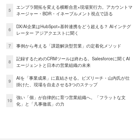
エンプラ開拓を変える横断合意×現場実行力。アカウントマ
5
ネージャー・BDR・イネーブルメント視点で語る
DX/AI企業はHubSpot×基幹連携をどう超える？ AIインテグ
6
レーター アジアクエストに聞く
7
事例から考える「課題解決型営業」の定着化メソッド
記録するためのCRMツールは終わる。Salesforceに聞くAI
8
エージェントと日本の営業組織の未来
AIを「事業成果」に直結させる。ビズリーチ・山内氏が仕
9
掛けた、現場を自走させる3つのステップ
強い「個」が自律的に育つ営業組織へ。「フラットな文
10
化」と「凡事徹底」の力