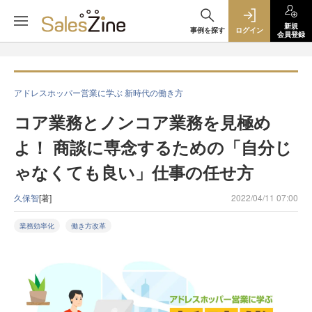
新規
事例を探す
ログイン
会員登録
アドレスホッパー営業に学ぶ 新時代の働き方
コア業務とノンコア業務を見極め
よ！ 商談に専念するための「自分じ
ゃなくても良い」仕事の任せ方
久保智
[著]
2022/04/11 07:00
業務効率化
働き方改革