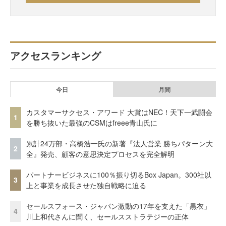
アクセスランキング
今日
月間
カスタマーサクセス・アワード 大賞はNEC！天下一武闘会
1
を勝ち抜いた最強のCSMはfreee青山氏に
累計24万部・高橋浩一氏の新著『法人営業 勝ちパターン大
2
全』発売、顧客の意思決定プロセスを完全解明
パートナービジネスに100％振り切るBox Japan。300社以
3
上と事業を成長させた独自戦略に迫る
セールスフォース・ジャパン激動の17年を支えた「黒衣」
4
川上和代さんに聞く、セールスストラテジーの正体