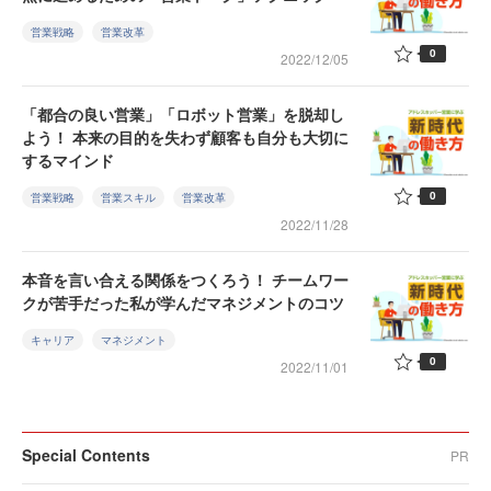
営業戦略
営業改革
0
2022/12/05
「都合の良い営業」「ロボット営業」を脱却し
よう！ 本来の目的を失わず顧客も自分も大切に
するマインド
0
営業戦略
営業スキル
営業改革
2022/11/28
本音を言い合える関係をつくろう！ チームワー
クが苦手だった私が学んだマネジメントのコツ
キャリア
マネジメント
0
2022/11/01
Special Contents
PR