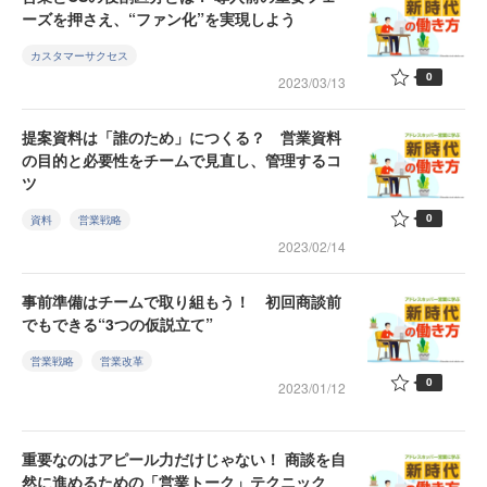
ーズを押さえ、“ファン化”を実現しよう
カスタマーサクセス
0
2023/03/13
提案資料は「誰のため」につくる？ 営業資料
の目的と必要性をチームで見直し、管理するコ
ツ
0
資料
営業戦略
2023/02/14
事前準備はチームで取り組もう！ 初回商談前
でもできる“3つの仮説立て”
営業戦略
営業改革
0
2023/01/12
重要なのはアピール力だけじゃない！ 商談を自
然に進めるための「営業トーク」テクニック