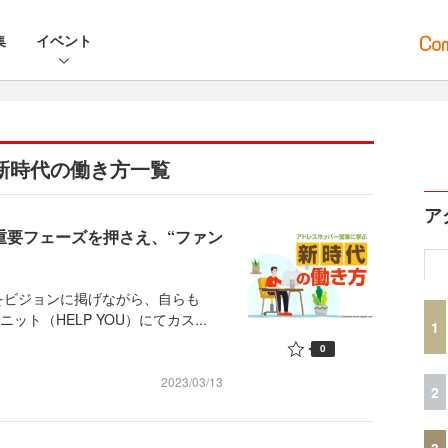
集
イベント
新時代の働き方一覧
ア
重要フェーズを押さえ、“ファン
をビジョンに掲げながら、自らも
ト（HELP YOU）にてカス...
1
0
2023/03/13
2
3