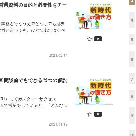
営業資料の目的と必要性をチー
4
業務を行ううえでどうしても必要
資料と言っても、ひとつあればすべ
5
0
2023/02/14
6
7
回商談前でもできる“3つの仮説
8
YOU）にてカスタマーサクセス
ムで営業をしていると、「どんな...
0
9
2023/01/12
10