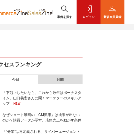
事例を探す
ログイン
新規
会員登録
クセスランキング
今日
月間
「下剋上したいなら、これから数年はボーナスタ
イム」山口義宏さんに聞くマーケターのスキルア
ップ
NEW
なぜショート動画の「CM流用」は成果が出ない
のか？購買データが示す、店頭売上を動かす条件
「“分業”は再定義される」サイバーエージェント