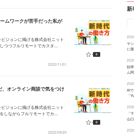
新
チームワークが苦手だった私が
2026
をビジョンに掲げる株式会社ニット
ヤシ
をしつつフルリモートでカスタ...
に復
0
2026
2022/11/01
効率
ム阿
2026
んだ、オンライン商談で気をつけ
AI
「Y
をビジョンに掲げる株式会社ニット
2026
活をしながらフルリモートでカ...
「下
山口
0
2026
2022/09/20