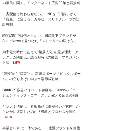
内藤氏に聞く、インターネット広告20年と転換点
一斉配信で終わらせない。LINEを「消費」から
「資産」に変える、カルビーとＵＴグループの設
計思想
瞬間認知では伝わらない。国産靴下ブランドが
SmartNewsで見つけた「ストーリーの届け方」
効率化の時代にあえて“超属人化”を選ぶ理由 ア
ナグラム阿部氏が語るAI時代の経営・マネジメン
ト論
NEW
“競技”から“産業”へ。新興スポーツ「ピックルボー
ル」の立ち上げに学ぶ市場形成戦略
ChatGPT広告パイロット参画も Criteoの「エー
ジェンティック・コマース」が変える広告の判断
ヤシノミ洗剤は「看板商品に傷が付いた状態」か
らいかに復活したのか？戦略とプロセスを聞く
NEW
事業とCSRは一体である――生涯ブランドを目指