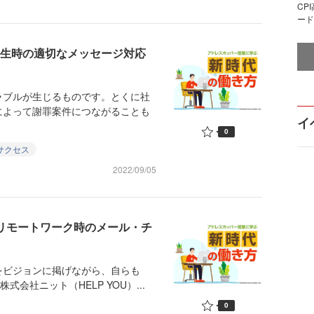
CP
ード
発生時の適切なメッセージ対応
ブルが生じるものです。とくに社
によって謝罪案件につながることも
イ
0
サクセス
2022/09/05
 リモートワーク時のメール・チ
をビジョンに掲げながら、自らも
会社ニット（HELP YOU）...
0