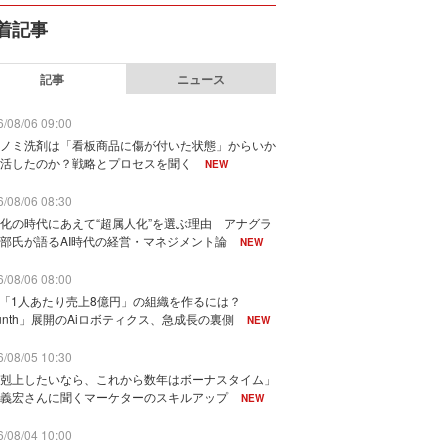
着記事
記事
ニュース
/08/06 09:00
ノミ洗剤は「看板商品に傷が付いた状態」からいか
活したのか？戦略とプロセスを聞く
NEW
/08/06 08:30
化の時代にあえて“超属人化”を選ぶ理由 アナグラ
部氏が語るAI時代の経営・マネジメント論
NEW
/08/06 08:00
で「1人あたり売上8億円」の組織を作るには？
unth」展開のAiロボティクス、急成長の裏側
NEW
/08/05 10:30
剋上したいなら、これから数年はボーナスタイム」
義宏さんに聞くマーケターのスキルアップ
NEW
/08/04 10:00