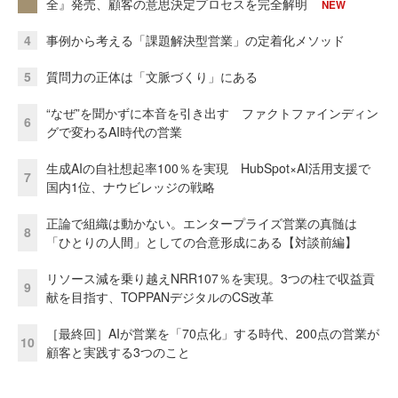
全』発売、顧客の意思決定プロセスを完全解明
NEW
4
事例から考える「課題解決型営業」の定着化メソッド
5
質問力の正体は「文脈づくり」にある
“なぜ”を聞かずに本音を引き出す ファクトファインディン
6
グで変わるAI時代の営業
生成AIの自社想起率100％を実現 HubSpot×AI活用支援で
7
国内1位、ナウビレッジの戦略
正論で組織は動かない。エンタープライズ営業の真髄は
8
「ひとりの人間」としての合意形成にある【対談前編】
リソース減を乗り越えNRR107％を実現。3つの柱で収益貢
9
献を目指す、TOPPANデジタルのCS改革
［最終回］AIが営業を「70点化」する時代、200点の営業が
10
顧客と実践する3つのこと