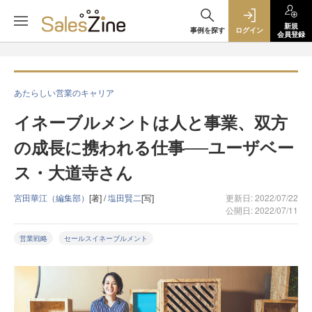
新規
事例を探す
ログイン
会員登録
あたらしい営業のキャリア
イネーブルメントは人と事業、双方
の成長に携われる仕事──ユーザベー
ス・大道寺さん
宮田華江（編集部）
[著] /
塩田賢二
[写]
更新日: 2022/07/22
公開日: 2022/07/11
営業戦略
セールスイネーブルメント