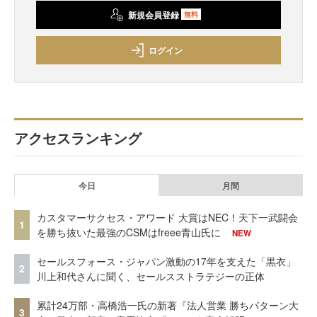
新規会員登録
無料
ログイン
アクセスランキング
今日
月間
カスタマーサクセス・アワード 大賞はNEC！天下一武闘会
1
を勝ち抜いた最強のCSMはfreee青山氏に
NEW
セールスフォース・ジャパン激動の17年を支えた「黒衣」
2
川上和代さんに聞く、セールスストラテジーの正体
累計24万部・高橋浩一氏の新著『法人営業 勝ちパターン大
3