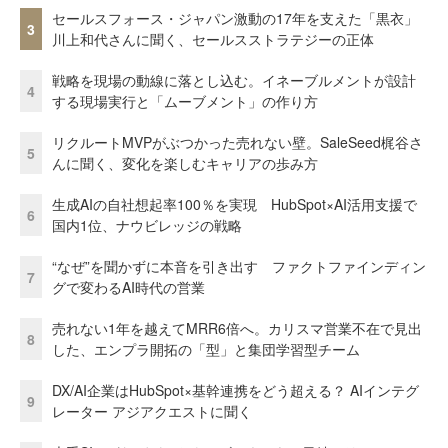
セールスフォース・ジャパン激動の17年を支えた「黒衣」
3
川上和代さんに聞く、セールスストラテジーの正体
戦略を現場の動線に落とし込む。イネーブルメントが設計
4
する現場実行と「ムーブメント」の作り方
リクルートMVPがぶつかった売れない壁。SaleSeed梶谷さ
5
んに聞く、変化を楽しむキャリアの歩み方
生成AIの自社想起率100％を実現 HubSpot×AI活用支援で
6
国内1位、ナウビレッジの戦略
“なぜ”を聞かずに本音を引き出す ファクトファインディン
7
グで変わるAI時代の営業
売れない1年を越えてMRR6倍へ。カリスマ営業不在で見出
8
した、エンプラ開拓の「型」と集団学習型チーム
DX/AI企業はHubSpot×基幹連携をどう超える？ AIインテグ
9
レーター アジアクエストに聞く