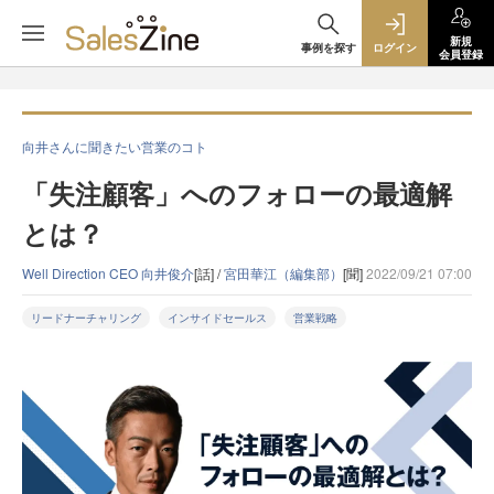
新規
事例を探す
ログイン
会員登録
向井さんに聞きたい営業のコト
「失注顧客」へのフォローの最適解
とは？
Well Direction CEO 向井俊介
[話] /
宮田華江（編集部）
[聞]
2022/09/21 07:00
リードナーチャリング
インサイドセールス
営業戦略