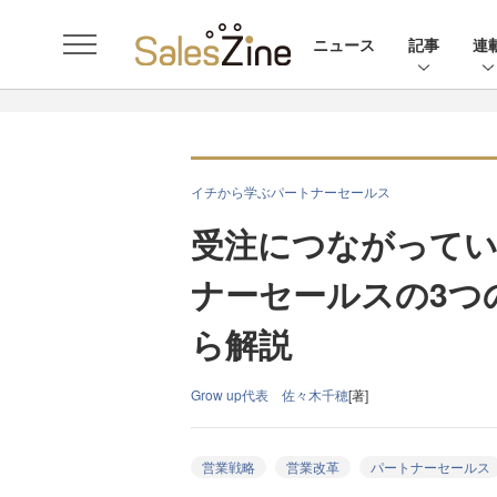
ニュース
記事
連
イチから学ぶパートナーセールス
受注につながってい
ナーセールスの3つ
ら解説
Grow up代表 佐々木千穂
[著]
営業戦略
営業改革
パートナーセールス