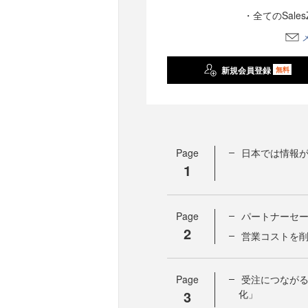
・全てのSale
新規会員登録
無料
Page
日本では情報が
1
Page
パートナーセー
2
営業コストを
Page
受注につながる
3
化」