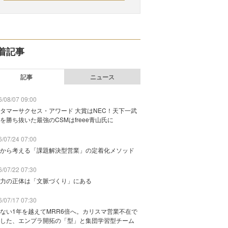
着記事
記事
ニュース
/08/07 09:00
タマーサクセス・アワード 大賞はNEC！天下一武
を勝ち抜いた最強のCSMはfreee青山氏に
/07/24 07:00
から考える「課題解決型営業」の定着化メソッド
/07/22 07:30
力の正体は「文脈づくり」にある
/07/17 07:30
ない1年を越えてMRR6倍へ。カリスマ営業不在で
した、エンプラ開拓の「型」と集団学習型チーム