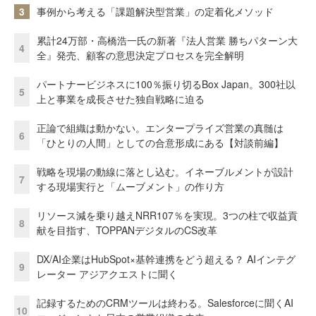
3
事例から考える「課題解決型営業」の定着化メソッド
累計24万部・高橋浩一氏の新著『法人営業 勝ちパターン大
4
全』発売、顧客の意思決定プロセスを完全解明
パートナービジネスに100％振り切るBox Japan。300社以
5
上と事業を成長させた独自戦略に迫る
正論で組織は動かない。エンタープライズ営業の真髄は
6
「ひとりの人間」としての合意形成にある【対談前編】
戦略を現場の動線に落とし込む。イネーブルメントが設計
7
する現場実行と「ムーブメント」の作り方
リソース減を乗り越えNRR107％を実現。3つの柱で収益貢
8
献を目指す、TOPPANデジタルのCS改革
DX/AI企業はHubSpot×基幹連携をどう超える？ AIインテグ
9
レーター アジアクエストに聞く
記録するためのCRMツールは終わる。Salesforceに聞くAI
10