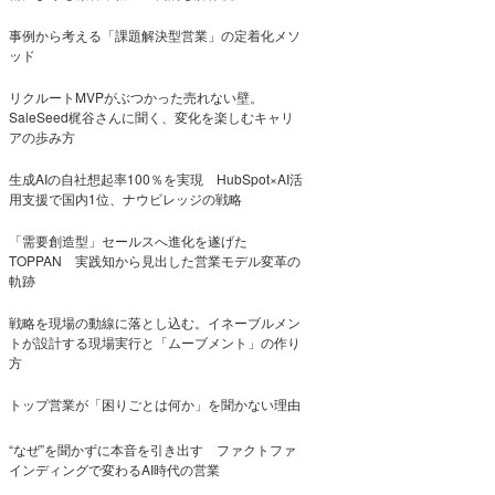
事例から考える「課題解決型営業」の定着化メソ
ッド
リクルートMVPがぶつかった売れない壁。
SaleSeed梶谷さんに聞く、変化を楽しむキャリ
アの歩み方
生成AIの自社想起率100％を実現 HubSpot×AI活
用支援で国内1位、ナウビレッジの戦略
「需要創造型」セールスへ進化を遂げた
TOPPAN 実践知から見出した営業モデル変革の
軌跡
戦略を現場の動線に落とし込む。イネーブルメン
トが設計する現場実行と「ムーブメント」の作り
方
トップ営業が「困りごとは何か」を聞かない理由
“なぜ”を聞かずに本音を引き出す ファクトファ
インディングで変わるAI時代の営業