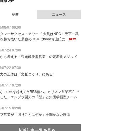
記事
ニュース
/08/07 09:00
タマーサクセス・アワード 大賞はNEC！天下一武
を勝ち抜いた最強のCSMはfreee青山氏に
NEW
/07/24 07:00
から考える「課題解決型営業」の定着化メソッド
/07/22 07:30
力の正体は「文脈づくり」にある
/07/17 07:30
ない1年を越えてMRR6倍へ。カリスマ営業不在で
した、エンプラ開拓の「型」と集団学習型チーム
/07/15 09:00
プ営業が「困りごとは何か」を聞かない理由
新着記事一覧を見る