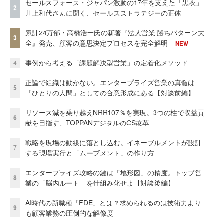
セールスフォース・ジャパン激動の17年を支えた「黒衣」
2
川上和代さんに聞く、セールスストラテジーの正体
累計24万部・高橋浩一氏の新著『法人営業 勝ちパターン大
3
全』発売、顧客の意思決定プロセスを完全解明
NEW
4
事例から考える「課題解決型営業」の定着化メソッド
正論で組織は動かない。エンタープライズ営業の真髄は
5
「ひとりの人間」としての合意形成にある【対談前編】
リソース減を乗り越えNRR107％を実現。3つの柱で収益貢
6
献を目指す、TOPPANデジタルのCS改革
戦略を現場の動線に落とし込む。イネーブルメントが設計
7
する現場実行と「ムーブメント」の作り方
エンタープライズ攻略の鍵は「地形図」の精度。トップ営
8
業の「脳内ルート」を仕組み化せよ【対談後編】
AI時代の新職種「FDE」とは？求められるのは技術力より
9
も顧客業務の圧倒的な解像度