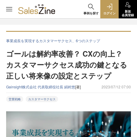
新規
事例を探す
ログイン
会員登録
事業成長を実現するカスタマーサクセス、6つのステップ
ゴールは解約率改善？ CXの向上？
カスタマーサクセス成功の鍵となる
正しい将来像の設定とステップ
Gainsight株式会社 代表取締役社長 絹村悠
[著]
2023/07/12 07:00
営業戦略
カスタマーサクセス