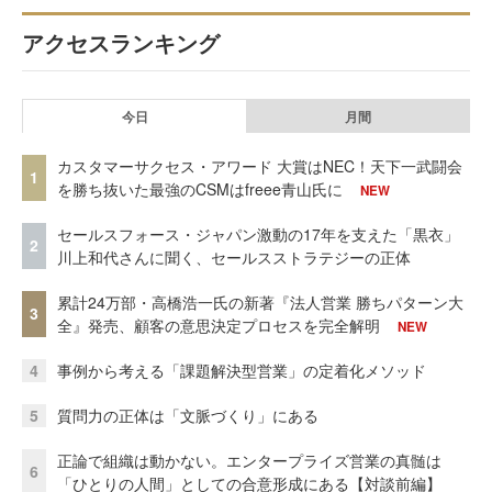
アクセスランキング
今日
月間
カスタマーサクセス・アワード 大賞はNEC！天下一武闘会
1
を勝ち抜いた最強のCSMはfreee青山氏に
NEW
セールスフォース・ジャパン激動の17年を支えた「黒衣」
2
川上和代さんに聞く、セールスストラテジーの正体
累計24万部・高橋浩一氏の新著『法人営業 勝ちパターン大
3
全』発売、顧客の意思決定プロセスを完全解明
NEW
4
事例から考える「課題解決型営業」の定着化メソッド
5
質問力の正体は「文脈づくり」にある
正論で組織は動かない。エンタープライズ営業の真髄は
6
「ひとりの人間」としての合意形成にある【対談前編】