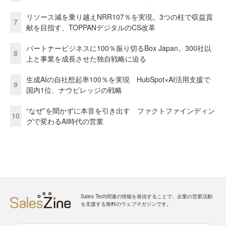
リソース減を乗り越えNRR107％を実現。3つの柱で収益貢
7
献を目指す、TOPPANデジタルのCS改革
パートナービジネスに100％振り切るBox Japan。300社以
8
上と事業を成長させた独自戦略に迫る
生成AIの自社想起率100％を実現 HubSpot×AI活用支援で
9
国内1位、ナウビレッジの戦略
“なぜ”を聞かずに本音を引き出す ファクトファインディン
10
グで変わるAI時代の営業
Sales Tech関連の情報を発信することで、企業の営業活動
を支援する無料のウェブマガジンです。