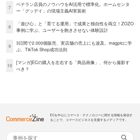
ベテラン店員のノウハウをAI活用で標準化。ホームセンタ
7
ー「グッデイ」の現場主義AI実装術
「遊び心」と「育てる運用」で成果と独自性を両立！ZOZO
8
事例に学ぶ、ユーザーを飽きさせない体験設計
3日間で2.000個販売、実店舗の売上にも波及。magpicに学
9
ぶ、TikTok Shop成功法則
[マンガ]ECの購入を左右する「商品画像」、何から撮影す
10
べき？
ECを中心にコマース・テクノロジーに関する情報を発信す
ることで、コマースビジネスを支援するメディアです。