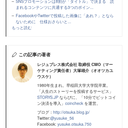
SNSプロモーションは8割が「タイトル」で決まる 読
まれるコンテンツに共通する3つのポイン...
FacebookやTwitterで投稿した画像に「あれ？」となら
ないために 仕様おさらいと...
もっと読む
この記事の著者
レジュプレス株式会社 取締役 CMO（マー
ケティング責任者）大塚雄介（オオツカユ
ウスケ）
1980年生まれ。早稲田大学大学院卒業。
「人生のストーリーを投稿するサービス」
STORYS.JP
ならびに、「10分でビットコイ
ン決済を導入」
coincheck
を運営。
ブログ：
http://otsuka.blog.jp/
Twitter:
@yusuke_56
Facebook:
yusuke.otsuka.750