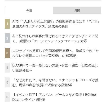
今日
月間
AIで「1人あたり売上8億円」の組織を作るには？「Yunth」
1
展開のAiロボティクス、急成長の裏側
AIに見つけられ顧客に選ばれるには？アクセンチュアに聞
2
く、3段階の「エージェンティックコマース」対応
コンセプトの見直しで年商20億円規模へ 急成長中の「セ
3
ルフレジ専用エコバッグORIBA」のEC戦略
ECのKPIで一喜一憂しない方法〜月次・週次・日次の正し
4
い役割分担〜
「なぜ売れた？」を逃さない。ユナイテッドアローズが挑
5
む、現場の声を“良質に”収集する店舗AX
【イベント終了】アルペン、ビームスなど登壇！ECzine
6
Dayオンラインで開催