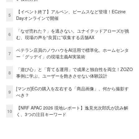
【イベント終了】アルペン、ビームスなど登壇！ECzine
5
Dayオンラインで開催
「なぜ売れた？」を逃さない。ユナイテッドアローズが挑
6
む、現場の声を“良質に”収集する店舗AX
ベテラン店員のノウハウをAI活用で標準化。ホームセンタ
7
ー「グッデイ」の現場主義AI実装術
「遊び心」と「育てる運用」で成果と独自性を両立！ZOZO
8
事例に学ぶ、ユーザーを飽きさせない体験設計
[マンガ]ECの購入を左右する「商品画像」、何から撮影す
9
べき？
【NRF APAC 2026 現地レポート】逸見光次郎氏が読み解
10
く、3つの注目キーワード