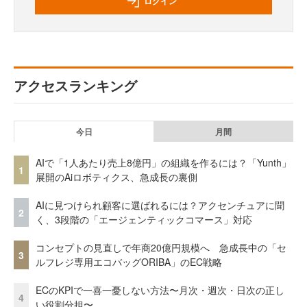
ログイン
アクセスランキング
今日
月間
AIで「1人あたり売上8億円」の組織を作るには？「Yunth」
1
展開のAiロボティクス、急成長の裏側
AIに見つけられ顧客に選ばれるには？アクセンチュアに聞
2
く、3段階の「エージェンティックコマース」対応
コンセプトの見直しで年商20億円規模へ 急成長中の「セ
3
ルフレジ専用エコバッグORIBA」のEC戦略
ECのKPIで一喜一憂しない方法〜月次・週次・日次の正し
4
い役割分担〜