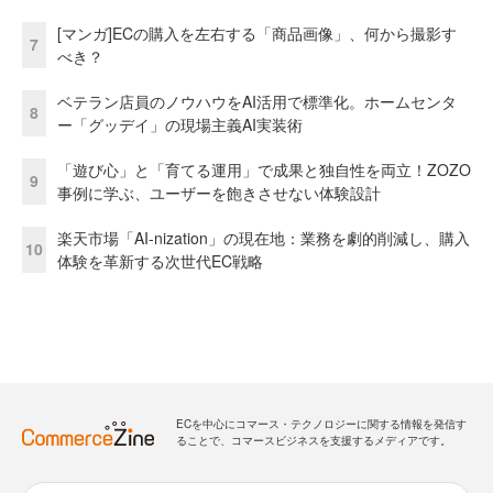
[マンガ]ECの購入を左右する「商品画像」、何から撮影す
7
べき？
ベテラン店員のノウハウをAI活用で標準化。ホームセンタ
8
ー「グッデイ」の現場主義AI実装術
「遊び心」と「育てる運用」で成果と独自性を両立！ZOZO
9
事例に学ぶ、ユーザーを飽きさせない体験設計
楽天市場「AI-nization」の現在地：業務を劇的削減し、購入
10
体験を革新する次世代EC戦略
ECを中心にコマース・テクノロジーに関する情報を発信す
ることで、コマースビジネスを支援するメディアです。