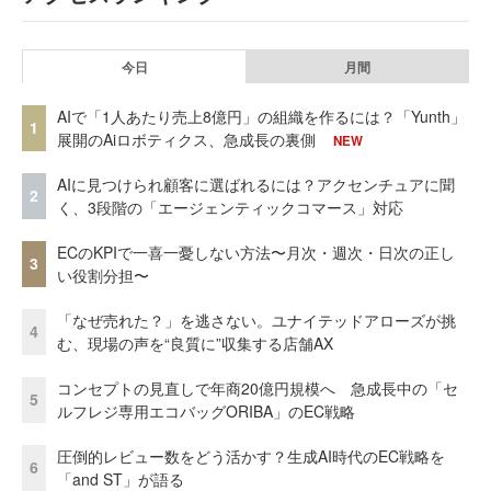
今日
月間
AIで「1人あたり売上8億円」の組織を作るには？「Yunth」
1
展開のAiロボティクス、急成長の裏側
NEW
AIに見つけられ顧客に選ばれるには？アクセンチュアに聞
2
く、3段階の「エージェンティックコマース」対応
ECのKPIで一喜一憂しない方法〜月次・週次・日次の正し
3
い役割分担〜
「なぜ売れた？」を逃さない。ユナイテッドアローズが挑
4
む、現場の声を“良質に”収集する店舗AX
コンセプトの見直しで年商20億円規模へ 急成長中の「セ
5
ルフレジ専用エコバッグORIBA」のEC戦略
圧倒的レビュー数をどう活かす？生成AI時代のEC戦略を
6
「and ST」が語る