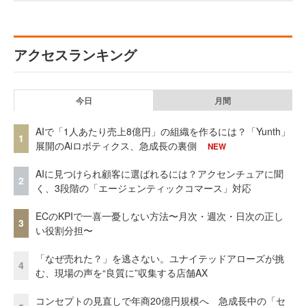
アクセスランキング
今日
月間
AIで「1人あたり売上8億円」の組織を作るには？「Yunth」
1
展開のAiロボティクス、急成長の裏側
NEW
AIに見つけられ顧客に選ばれるには？アクセンチュアに聞
2
く、3段階の「エージェンティックコマース」対応
ECのKPIで一喜一憂しない方法〜月次・週次・日次の正し
3
い役割分担〜
「なぜ売れた？」を逃さない。ユナイテッドアローズが挑
4
む、現場の声を“良質に”収集する店舗AX
コンセプトの見直しで年商20億円規模へ 急成長中の「セ