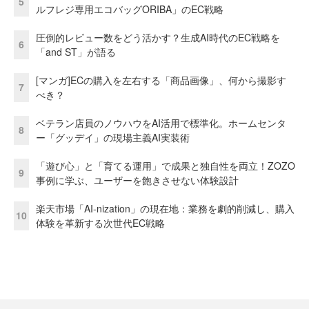
5
ルフレジ専用エコバッグORIBA」のEC戦略
圧倒的レビュー数をどう活かす？生成AI時代のEC戦略を
6
「and ST」が語る
[マンガ]ECの購入を左右する「商品画像」、何から撮影す
7
べき？
ベテラン店員のノウハウをAI活用で標準化。ホームセンタ
8
ー「グッデイ」の現場主義AI実装術
「遊び心」と「育てる運用」で成果と独自性を両立！ZOZO
9
事例に学ぶ、ユーザーを飽きさせない体験設計
楽天市場「AI-nization」の現在地：業務を劇的削減し、購入
10
体験を革新する次世代EC戦略