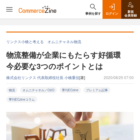
新規
事例を探す
ログイン
会員登録
リンクス小橋と考える オムニチャネル物流
物流整備が企業にもたらす好循環
今必要な3つのポイントとは
株式会社リンクス 代表取締役社長 小橋重信
[著]
2020/08/25 07:00
物流
オムニチャネル／O2O
季刊ECzine
プレミアム記事
季刊ECzineコラム