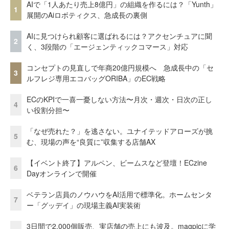
AIで「1人あたり売上8億円」の組織を作るには？「Yunth」
1
展開のAiロボティクス、急成長の裏側
AIに見つけられ顧客に選ばれるには？アクセンチュアに聞
2
く、3段階の「エージェンティックコマース」対応
コンセプトの見直しで年商20億円規模へ 急成長中の「セ
3
ルフレジ専用エコバッグORIBA」のEC戦略
ECのKPIで一喜一憂しない方法〜月次・週次・日次の正し
4
い役割分担〜
「なぜ売れた？」を逃さない。ユナイテッドアローズが挑
5
む、現場の声を“良質に”収集する店舗AX
【イベント終了】アルペン、ビームスなど登壇！ECzine
6
Dayオンラインで開催
ベテラン店員のノウハウをAI活用で標準化。ホームセンタ
7
ー「グッデイ」の現場主義AI実装術
3日間で2.000個販売、実店舗の売上にも波及。magpicに学