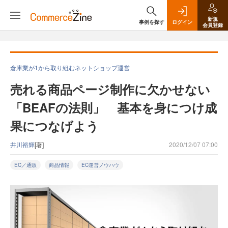
新規
事例を探す
ログイン
会員登録
倉庫業が1から取り組むネットショップ運営
売れる商品ページ制作に欠かせない
「BEAFの法則」 基本を身につけ成
果につなげよう
井川裕輝
[著]
2020/12/07 07:00
EC／通販
商品情報
EC運営ノウハウ