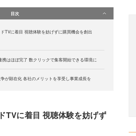
目次
テッドTVに着目 視聴体験を妨げずに購買機会を創出
連携はほぼ完了 数クリックで集客開始できる環境に
leの競争が顕在化 各社のメリットを享受し事業成長を
ッドTVに着目 視聴体験を妨げず