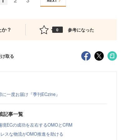
1
2
3
NEXT
たか？
参考になった
0
受け取る
一度お届け『季刊ECzine』
測連載記事一覧
境ECの成功を左右するOMOとCRM
レスな物流がOMO推進を助ける