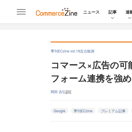
ニュース
記事
連
季刊ECzine vol.19定点観測
コマース×広告の可
フォーム連携を強める
岡田 吉弘
[話]
Google
季刊ECzine
プレミアム記事