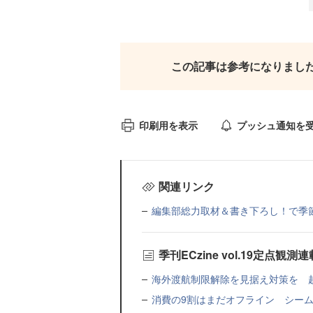
この記事は参考になりまし
印刷用を表示
プッシュ通知を
関連リンク
編集部総力取材＆書き下ろし！で季節に
季刊ECzine vol.19定点観
海外渡航制限解除を見据え対策を 越
消費の9割はまだオフライン シーム