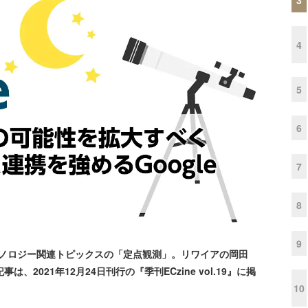
4
5
6
7
8
9
クノロジー関連トピックスの「定点観測」。リワイアの岡田
、2021年12月24日刊行の『季刊ECzine vol.19』に掲
10