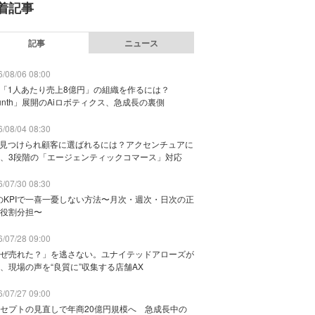
着記事
記事
ニュース
/08/06 08:00
で「1人あたり売上8億円」の組織を作るには？
unth」展開のAiロボティクス、急成長の裏側
/08/04 08:30
に見つけられ顧客に選ばれるには？アクセンチュアに
、3段階の「エージェンティックコマース」対応
/07/30 08:30
のKPIで一喜一憂しない方法〜月次・週次・日次の正
役割分担〜
/07/28 09:00
ぜ売れた？」を逃さない。ユナイテッドアローズが
、現場の声を“良質に”収集する店舗AX
/07/27 09:00
セプトの見直しで年商20億円規模へ 急成長中の