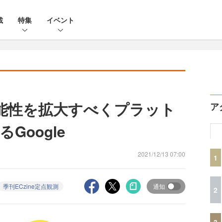
載
特集
イベント
能性を拡大すべくプラット
ア
Google
2021/12/13 07:00
1
季刊ECzine定点観測
通知
2
3