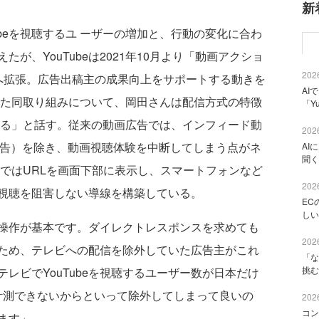
新
ubeを視聴するユ ーザーの増加と、行動の変化に合わ
が、YouTubeは2021年10月より「動画アクショ
2026
Vへ拡張。広告出稿主の成果向上をサポートする動きを
AI
いた同取り組みについて、岡田さんは配信方式の特徴
「Y
なる」と話す。従来の動画広告では、インフィード動
2026
リー広告）を除き、動画視聴体験を中断してしまう点がネ
AI
聞く
ンではURLを画面下部に表示し、スマートフォンなど
2026
視聴を阻害しない導線を構築している。
EC
しい
操作が基本です。ダイレクトレスポンスを求めても
2026
ため、テレビへの配信を除外していた広告主がこれ
「な
挑む
レビでYouTubeを視聴するユーザー数が日本だけ
に計測できないからといって除外してしまって良いの
2026
コン
ます」