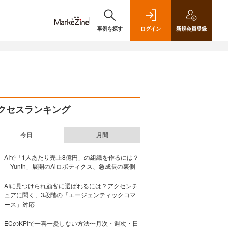
事例を探す
ログイン
新規
会員登録
クセスランキング
今日
月間
AIで「1人あたり売上8億円」の組織を作るには？
「Yunth」展開のAiロボティクス、急成長の裏側
AIに見つけられ顧客に選ばれるには？アクセンチ
ュアに聞く、3段階の「エージェンティックコマ
ース」対応
ECのKPIで一喜一憂しない方法〜月次・週次・日