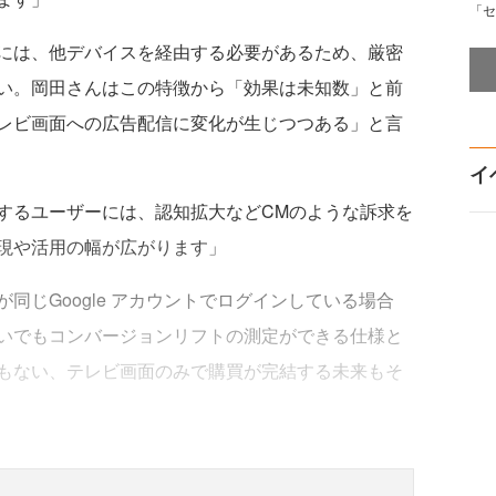
「セ
には、他デバイスを経由する必要があるため、厳密
い。岡田さんはこの特徴から「効果は未知数」と前
レビ画面への広告配信に変化が生じつつある」と言
イ
聴するユーザーには、認知拡大などCMのような訴求を
現や活用の幅が広がります」
じGoogle アカウントでログインしている場合
いでもコンバージョンリフトの測定ができる仕様と
もない、テレビ画面のみで購買が完結する未来もそ