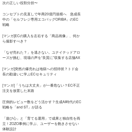
次の正しい役割分担〜
コンセプトの見直しで年商20億円規模へ 急成長
中の「セルフレジ専用エコバッグORIBA」のEC
戦略
[マンガ]ECの購入を左右する「商品画像」、何か
ら撮影すべき？
「なぜ売れた？」を逃さない。ユナイテッドアロ
ーズが挑む、現場の声を“良質に”収集する店舗AX
[マンガ]突然の爆売れは地獄への招待状？トド会
長の勘違いに学ぶECセキュリティ
[マンガ]「うちは大丈夫」が一番危ない？EC不正
注文を放置した末路
圧倒的レビュー数をどう活かす？生成AI時代のEC
戦略を「and ST」が語る
「遊び心」と「育てる運用」で成果と独自性を両
立！ZOZO事例に学ぶ、ユーザーを飽きさせない
体験設計