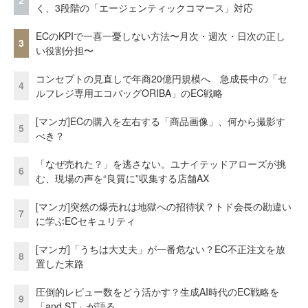
2
く、3段階の「エージェンティックコマース」対応
ECのKPIで一喜一憂しない方法〜月次・週次・日次の正し
3
い役割分担〜
コンセプトの見直しで年商20億円規模へ 急成長中の「セ
4
ルフレジ専用エコバッグORIBA」のEC戦略
[マンガ]ECの購入を左右する「商品画像」、何から撮影す
5
べき？
「なぜ売れた？」を逃さない。ユナイテッドアローズが挑
6
む、現場の声を“良質に”収集する店舗AX
[マンガ]突然の爆売れは地獄への招待状？トド会長の勘違い
7
に学ぶECセキュリティ
[マンガ]「うちは大丈夫」が一番危ない？EC不正注文を放
8
置した末路
圧倒的レビュー数をどう活かす？生成AI時代のEC戦略を
9
「and ST」が語る