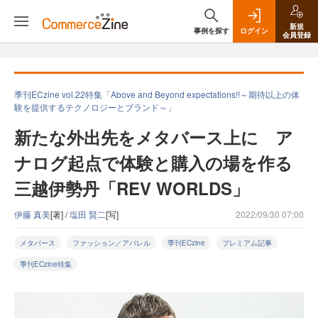
新規
事例を探す
ログイン
会員登録
季刊ECzine vol.22特集「Above and Beyond expectations!!～期待以上の体
験を提供するテクノロジーとブランド～」
新たな外出先をメタバース上に ア
ナログ起点で体験と購入の場を作る
三越伊勢丹「REV WORLDS」
伊藤 真美
[著] /
塩田 賢二
[写]
2022/09/30 07:00
メタバース
ファッション／アパレル
季刊ECzine
プレミアム記事
季刊ECzine特集