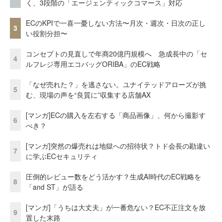
く、3段階の「エージェンティックコマース」対応
ECのKPIで一喜一憂しない方法〜月次・週次・日次の正し
3
い役割分担〜
コンセプトの見直しで年商20億円規模へ 急成長中の「セ
4
ルフレジ専用エコバッグORIBA」のEC戦略
「なぜ売れた？」を逃さない。ユナイテッドアローズが挑
5
む、現場の声を“良質に”収集する店舗AX
[マンガ]ECの購入を左右する「商品画像」、何から撮影す
6
べき？
[マンガ]突然の爆売れは地獄への招待状？トド会長の勘違い
7
に学ぶECセキュリティ
圧倒的レビュー数をどう活かす？生成AI時代のEC戦略を
8
「and ST」が語る
[マンガ]「うちは大丈夫」が一番危ない？EC不正注文を放
9
置した末路