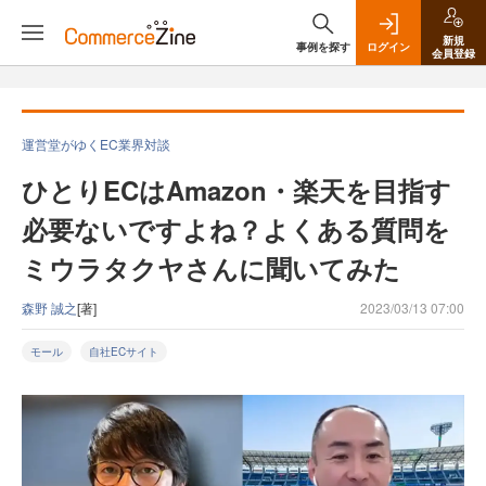
新規
事例を探す
ログイン
会員登録
運営堂がゆくEC業界対談
ひとりECはAmazon・楽天を目指す
必要ないですよね？よくある質問を
ミウラタクヤさんに聞いてみた
森野 誠之
[著]
2023/03/13 07:00
モール
自社ECサイト