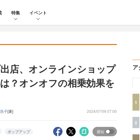
載
特集
イベント
プ出店、オンラインショップ
ア
は？オンオフの相乗効果を
1
浩子
[著]
2024/07/09 07:00
2
ポップアップ
通知