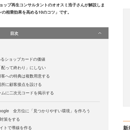
ショップ再生コンサルタントのオオスミ浩子さんが解説しま
ンの相乗効果を高める10のコツ」です。
目次
わるショップカードの価値
は「配って終わり」にしない
た顧客への特典は複数用意する
る場所に顧客接点を設ける
ルームに二次元コードを掲示する
NE・Google 全方位に「見つかりやすい環境」を作ろう
SEO対策をする
新
ハイライトで導線を作る