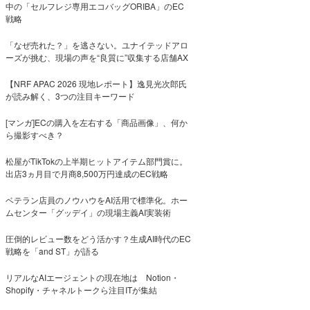
中の「セルフレジ専用エコバッグORIBA」のEC
戦略
「なぜ売れた？」を逃さない。ユナイテッドアロ
ーズが挑む、現場の声を“良質に”収集する店舗AX
【NRF APAC 2026 現地レポート】逸見光次郎氏
が読み解く、3つの注目キーワード
[マンガ]ECの購入を左右する「商品画像」、何か
ら撮影すべき？
松屋がTikTokの上半期ヒットアイテム部門賞に。
出店3ヵ月目で月商8,500万円達成のEC戦略
ベテラン店員のノウハウをAI活用で標準化。ホー
ムセンター「グッデイ」の現場主義AI実装術
圧倒的レビュー数をどう活かす？生成AI時代のEC
戦略を「and ST」が語る
リアルなAIエージェントの現在地は Notion・
Shopify・チャネルトークら注目ITが集結