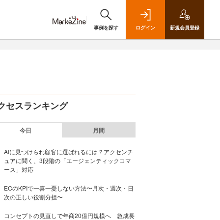
事例を探す
ログイン
新規
会員登録
クセスランキング
今日
月間
AIに見つけられ顧客に選ばれるには？アクセンチ
ュアに聞く、3段階の「エージェンティックコマ
ース」対応
ECのKPIで一喜一憂しない方法〜月次・週次・日
次の正しい役割分担〜
コンセプトの見直しで年商20億円規模へ 急成長