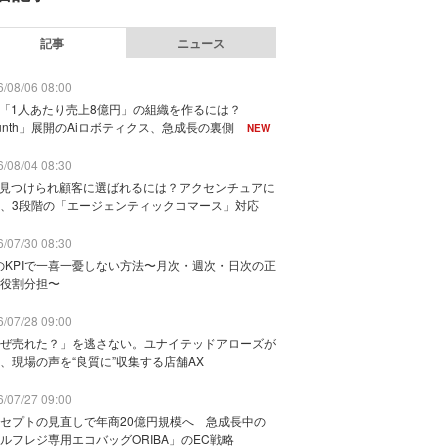
記事
ニュース
/08/06 08:00
で「1人あたり売上8億円」の組織を作るには？
unth」展開のAiロボティクス、急成長の裏側
NEW
/08/04 08:30
に見つけられ顧客に選ばれるには？アクセンチュアに
、3段階の「エージェンティックコマース」対応
/07/30 08:30
のKPIで一喜一憂しない方法〜月次・週次・日次の正
役割分担〜
/07/28 09:00
ぜ売れた？」を逃さない。ユナイテッドアローズが
、現場の声を“良質に”収集する店舗AX
/07/27 09:00
セプトの見直しで年商20億円規模へ 急成長中の
ルフレジ専用エコバッグORIBA」のEC戦略