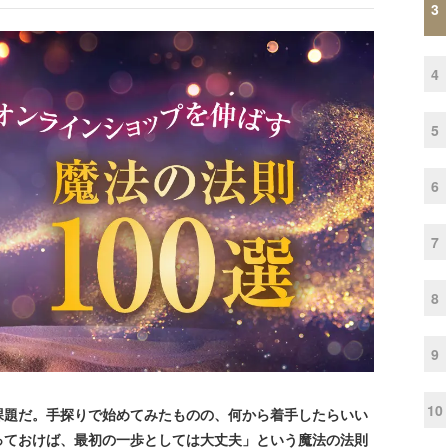
3
4
5
6
7
8
9
10
題だ。手探りで始めてみたものの、何から着手したらいい
っておけば、最初の一歩としては大丈夫」という魔法の法則