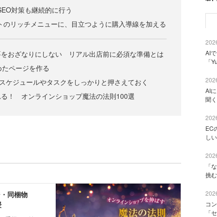
eのSEO対策も継続的に行う
カウントのリッチメニューに、目立つように購入導線を加える
2026
AI
要をおざなりにしない リアル出店前に必須な準備とは
「Y
集めたページを作る
2026
時のスケジュールやタスクをしっかりと押さえておく
AI
る！ オンラインショップ魔法の法則100選
聞く
2026
EC
しい
2026
「な
挑む
2026
コン
「セ