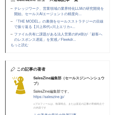
ナレッジワーク、営業領域の業界特化LLMの研究開発を
開始。セールスAIエージェントの精度向...
『THE MODEL』の裏側をセールスストラテジーの目線
で振り返る【川上和代×川上エリカ×...
ファイル共有に課題がある法人営業の約4割が「顧客へ
のレスポンス遅延」を実感／Fleekdr...
もっと読む
この記事の著者
SalesZine編集部（セールスジンヘンシュウ
ブ）
SalesZine編集部です。
https://saleszine.jp/
※プロフィールは、執筆時点、または直近の記事の寄稿時点で
の内容です
この著者の最近の執筆記事