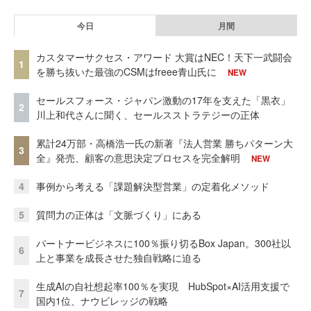
今日
月間
カスタマーサクセス・アワード 大賞はNEC！天下一武闘会
1
を勝ち抜いた最強のCSMはfreee青山氏に
NEW
セールスフォース・ジャパン激動の17年を支えた「黒衣」
2
川上和代さんに聞く、セールスストラテジーの正体
累計24万部・高橋浩一氏の新著『法人営業 勝ちパターン大
3
全』発売、顧客の意思決定プロセスを完全解明
NEW
4
事例から考える「課題解決型営業」の定着化メソッド
5
質問力の正体は「文脈づくり」にある
パートナービジネスに100％振り切るBox Japan。300社以
6
上と事業を成長させた独自戦略に迫る
生成AIの自社想起率100％を実現 HubSpot×AI活用支援で
7
国内1位、ナウビレッジの戦略