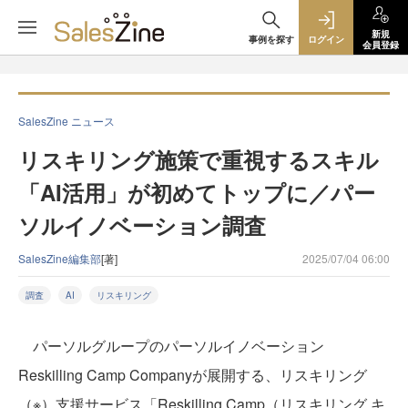
新規
事例を探す
ログイン
会員登録
SalesZine ニュース
リスキリング施策で重視するスキル
「AI活用」が初めてトップに／パー
ソルイノベーション調査
SalesZine編集部
[著]
2025/07/04 06:00
調査
AI
リスキリング
パーソルグループのパーソルイノベーション
Reskilling Camp Companyが展開する、リスキリング
（※）支援サービス「Reskilling Camp（リスキリング キ