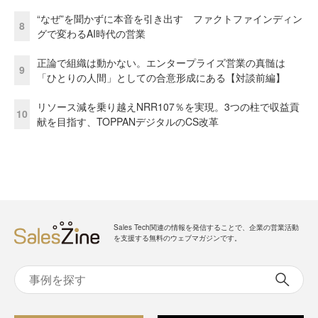
“なぜ”を聞かずに本音を引き出す ファクトファインディン
8
グで変わるAI時代の営業
正論で組織は動かない。エンタープライズ営業の真髄は
9
「ひとりの人間」としての合意形成にある【対談前編】
リソース減を乗り越えNRR107％を実現。3つの柱で収益貢
10
献を目指す、TOPPANデジタルのCS改革
Sales Tech関連の情報を発信することで、企業の営業活動
を支援する無料のウェブマガジンです。