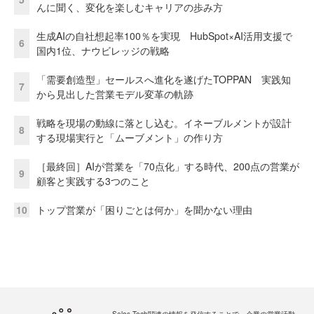
んに聞く、変化を楽しむキャリアの歩み方
生成AIの自社想起率100％を実現 HubSpot×AI活用支援で
6
国内1位、ナウビレッジの戦略
「需要創造型」セールスへ進化を遂げたTOPPAN 実践知
7
から見出した営業モデル変革の軌跡
戦略を現場の動線に落とし込む。イネーブルメントが設計
8
する現場実行と「ムーブメント」の作り方
［最終回］AIが営業を「70点化」する時代、200点の営業が
9
顧客と実践する3つのこと
10
トップ営業が「困りごとは何か」を聞かない理由
Sales Tech関連の情報を発信することで、企業の営業活動