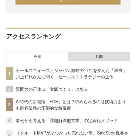
アクセスランキング
今日
月間
セールスフォース・ジャパン激動の17年を支えた「黒衣」
1
川上和代さんに聞く、セールスストラテジーの正体
2
質問力の正体は「文脈づくり」にある
AI時代の新職種「FDE」とは？求められるのは技術力より
3
も顧客業務の圧倒的な解像度
4
事例から考える「課題解決型営業」の定着化メソッド
リクルートMVPがぶつかった売れない壁。SaleSeed梶谷さ
5