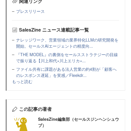
関連リンク
プレスリリース
SalesZine ニュース連載記事一覧
ナレッジワーク、営業領域の業界特化LLMの研究開発を
開始。セールスAIエージェントの精度向...
『THE MODEL』の裏側をセールスストラテジーの目線
で振り返る【川上和代×川上エリカ×...
ファイル共有に課題がある法人営業の約4割が「顧客へ
のレスポンス遅延」を実感／Fleekdr...
もっと読む
この記事の著者
SalesZine編集部（セールスジンヘンシュウ
ブ）