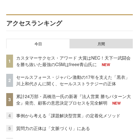
アクセスランキング
今日
月間
カスタマーサクセス・アワード 大賞はNEC！天下一武闘会
1
を勝ち抜いた最強のCSMはfreee青山氏に
NEW
セールスフォース・ジャパン激動の17年を支えた「黒衣」
2
川上和代さんに聞く、セールスストラテジーの正体
累計24万部・高橋浩一氏の新著『法人営業 勝ちパターン大
3
全』発売、顧客の意思決定プロセスを完全解明
NEW
4
事例から考える「課題解決型営業」の定着化メソッド
5
質問力の正体は「文脈づくり」にある