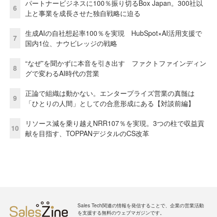
パートナービジネスに100％振り切るBox Japan。300社以
6
上と事業を成長させた独自戦略に迫る
生成AIの自社想起率100％を実現 HubSpot×AI活用支援で
7
国内1位、ナウビレッジの戦略
“なぜ”を聞かずに本音を引き出す ファクトファインディン
8
グで変わるAI時代の営業
正論で組織は動かない。エンタープライズ営業の真髄は
9
「ひとりの人間」としての合意形成にある【対談前編】
リソース減を乗り越えNRR107％を実現。3つの柱で収益貢
10
献を目指す、TOPPANデジタルのCS改革
Sales Tech関連の情報を発信することで、企業の営業活動
を支援する無料のウェブマガジンです。