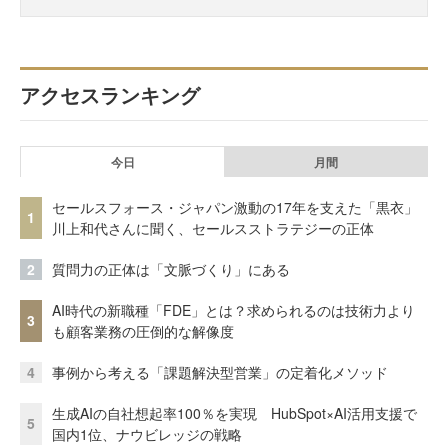
アクセスランキング
今日
月間
セールスフォース・ジャパン激動の17年を支えた「黒衣」
1
川上和代さんに聞く、セールスストラテジーの正体
2
質問力の正体は「文脈づくり」にある
AI時代の新職種「FDE」とは？求められるのは技術力より
3
も顧客業務の圧倒的な解像度
4
事例から考える「課題解決型営業」の定着化メソッド
生成AIの自社想起率100％を実現 HubSpot×AI活用支援で
5
国内1位、ナウビレッジの戦略