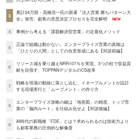
累計24万部・高橋浩一氏の新著『法人営業 勝ちパターン大
3
全』発売、顧客の意思決定プロセスを完全解明
NEW
4
事例から考える「課題解決型営業」の定着化メソッド
正論で組織は動かない。エンタープライズ営業の真髄は
5
「ひとりの人間」としての合意形成にある【対談前編】
リソース減を乗り越えNRR107％を実現。3つの柱で収益貢
6
献を目指す、TOPPANデジタルのCS改革
戦略を現場の動線に落とし込む。イネーブルメントが設計
7
する現場実行と「ムーブメント」の作り方
エンタープライズ攻略の鍵は「地形図」の精度。トップ営
8
業の「脳内ルート」を仕組み化せよ【対談後編】
AI時代の新職種「FDE」とは？求められるのは技術力より
9
も顧客業務の圧倒的な解像度