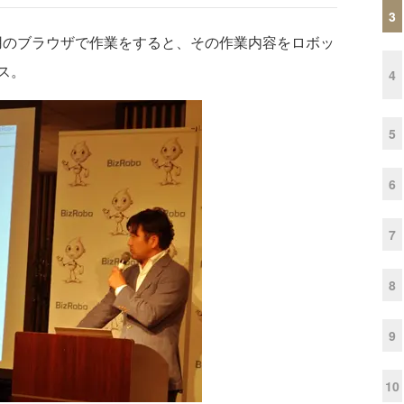
3
、専用のブラウザで作業をすると、その作業内容をロボッ
ス。
4
5
6
7
8
9
10