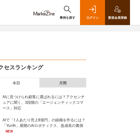
事例を探す
ログイン
新規
会員登録
クセスランキング
今日
月間
AIに見つけられ顧客に選ばれるには？アクセンチ
ュアに聞く、3段階の「エージェンティックコマ
ース」対応
AIで「1人あたり売上8億円」の組織を作るには？
「Yunth」展開のAiロボティクス、急成長の裏側
NEW