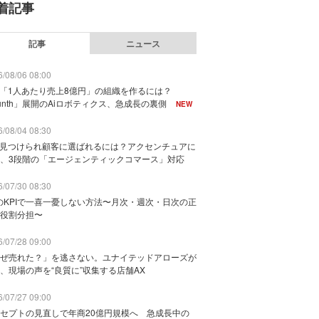
着記事
記事
ニュース
/08/06 08:00
で「1人あたり売上8億円」の組織を作るには？
unth」展開のAiロボティクス、急成長の裏側
NEW
/08/04 08:30
に見つけられ顧客に選ばれるには？アクセンチュアに
、3段階の「エージェンティックコマース」対応
/07/30 08:30
のKPIで一喜一憂しない方法〜月次・週次・日次の正
役割分担〜
/07/28 09:00
ぜ売れた？」を逃さない。ユナイテッドアローズが
、現場の声を“良質に”収集する店舗AX
/07/27 09:00
セプトの見直しで年商20億円規模へ 急成長中の