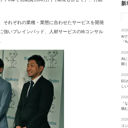
新
、それぞれの業種・業態に合わせたサービスを開発
2026
に強いブレインパッド、人材サービスのi6コンサル
AI
。
「Y
2026
AI
聞く
2026
EC
しい
2026
「な
挑む
2026
コン