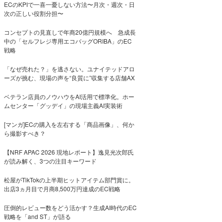
ECのKPIで一喜一憂しない方法〜月次・週次・日
次の正しい役割分担〜
コンセプトの見直しで年商20億円規模へ 急成長
中の「セルフレジ専用エコバッグORIBA」のEC
戦略
「なぜ売れた？」を逃さない。ユナイテッドアロ
ーズが挑む、現場の声を“良質に”収集する店舗AX
ベテラン店員のノウハウをAI活用で標準化。ホー
ムセンター「グッデイ」の現場主義AI実装術
[マンガ]ECの購入を左右する「商品画像」、何か
ら撮影すべき？
【NRF APAC 2026 現地レポート】逸見光次郎氏
が読み解く、3つの注目キーワード
松屋がTikTokの上半期ヒットアイテム部門賞に。
出店3ヵ月目で月商8,500万円達成のEC戦略
圧倒的レビュー数をどう活かす？生成AI時代のEC
戦略を「and ST」が語る