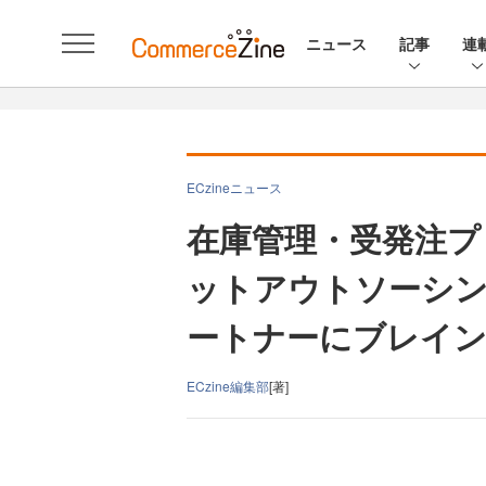
ニュース
記事
連
ECzineニュース
在庫管理・受発注プ
ットアウトソーシ
ートナーにブレイ
ECzine編集部
[著]