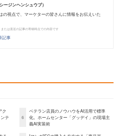
イーシージンヘンシュウブ）
らではの視点で、マーケターの皆さんに情報をお伝えいた
、または直近の記事の寄稿時点での内容です
筆記事
アク
ベテラン店員のノウハウをAI活用で標準
ェンテ
6
化。ホームセンター「グッデイ」の現場主
義AI実装術