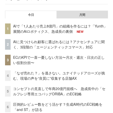
今日
月間
AIで「1人あたり売上8億円」の組織を作るには？「Yunth」
1
展開のAiロボティクス、急成長の裏側
NEW
AIに見つけられ顧客に選ばれるには？アクセンチュアに聞
2
く、3段階の「エージェンティックコマース」対応
ECのKPIで一喜一憂しない方法〜月次・週次・日次の正し
3
い役割分担〜
「なぜ売れた？」を逃さない。ユナイテッドアローズが挑
4
む、現場の声を“良質に”収集する店舗AX
コンセプトの見直しで年商20億円規模へ 急成長中の「セ
5
ルフレジ専用エコバッグORIBA」のEC戦略
圧倒的レビュー数をどう活かす？生成AI時代のEC戦略を
6
「and ST」が語る