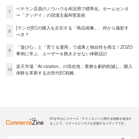
ベテラン店員のノウハウをAI活用で標準化。ホームセンタ
7
ー「グッデイ」の現場主義AI実装術
[マンガ]ECの購入を左右する「商品画像」、何から撮影す
8
べき？
「遊び心」と「育てる運用」で成果と独自性を両立！ZOZO
9
事例に学ぶ、ユーザーを飽きさせない体験設計
楽天市場「AI-nization」の現在地：業務を劇的削減し、購入
10
体験を革新する次世代EC戦略
ECを中心にコマース・テクノロジーに関する情報を発信す
ることで、コマースビジネスを支援するメディアです。