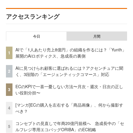
アクセスランキング
今日
月間
AIで「1人あたり売上8億円」の組織を作るには？「Yunth」
1
展開のAiロボティクス、急成長の裏側
AIに見つけられ顧客に選ばれるには？アクセンチュアに聞
2
く、3段階の「エージェンティックコマース」対応
ECのKPIで一喜一憂しない方法〜月次・週次・日次の正し
3
い役割分担〜
[マンガ]ECの購入を左右する「商品画像」、何から撮影す
4
べき？
コンセプトの見直しで年商20億円規模へ 急成長中の「セ
5
ルフレジ専用エコバッグORIBA」のEC戦略