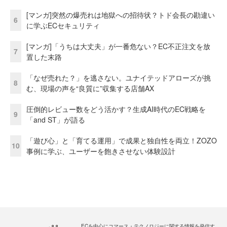
[マンガ]突然の爆売れは地獄への招待状？トド会長の勘違い
6
に学ぶECセキュリティ
[マンガ]「うちは大丈夫」が一番危ない？EC不正注文を放
7
置した末路
「なぜ売れた？」を逃さない。ユナイテッドアローズが挑
8
む、現場の声を“良質に”収集する店舗AX
圧倒的レビュー数をどう活かす？生成AI時代のEC戦略を
9
「and ST」が語る
「遊び心」と「育てる運用」で成果と独自性を両立！ZOZO
10
事例に学ぶ、ユーザーを飽きさせない体験設計
ECを中心にコマース・テクノロジーに関する情報を発信す