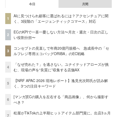
今日
月間
AIに見つけられ顧客に選ばれるには？アクセンチュアに聞
1
く、3段階の「エージェンティックコマース」対応
ECのKPIで一喜一憂しない方法〜月次・週次・日次の正し
2
い役割分担〜
コンセプトの見直しで年商20億円規模へ 急成長中の「セ
3
ルフレジ専用エコバッグORIBA」のEC戦略
「なぜ売れた？」を逃さない。ユナイテッドアローズが挑
4
む、現場の声を“良質に”収集する店舗AX
【NRF APAC 2026 現地レポート】逸見光次郎氏が読み解
5
く、3つの注目キーワード
[マンガ]ECの購入を左右する「商品画像」、何から撮影す
6
べき？
松屋がTikTokの上半期ヒットアイテム部門賞に。出店3ヵ月
7