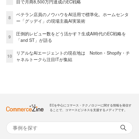
目で月商8,500万円達成のEC戦略
ベテラン店員のノウハウをAI活用で標準化。ホームセンタ
8
ー「グッデイ」の現場主義AI実装術
圧倒的レビュー数をどう活かす？生成AI時代のEC戦略を
9
「and ST」が語る
リアルなAIエージェントの現在地は Notion・Shopify・チ
10
ャネルトークら注目ITが集結
ECを中心にコマース・テクノロジーに関する情報を発信す
ることで、コマースビジネスを支援するメディアです。