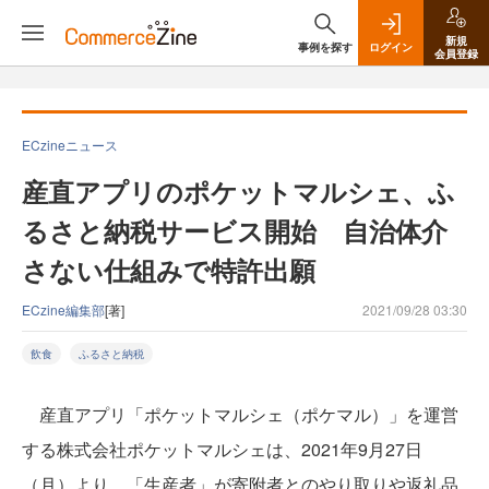
新規
事例を探す
ログイン
会員登録
ECzineニュース
産直アプリのポケットマルシェ、ふ
るさと納税サービス開始 自治体介
さない仕組みで特許出願
ECzine編集部
[著]
2021/09/28 03:30
飲食
ふるさと納税
産直アプリ「ポケットマルシェ（ポケマル）」を運営
する株式会社ポケットマルシェは、2021年9月27日
（月）より、「生産者」が寄附者とのやり取りや返礼品