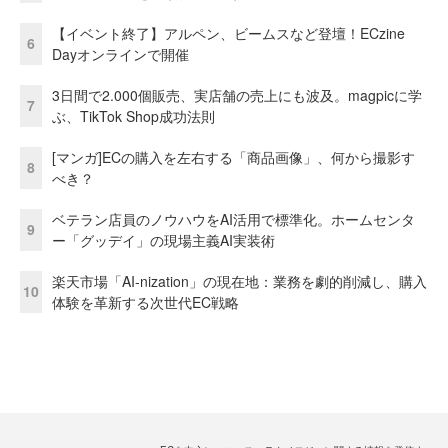
【イベント終了】アルペン、ビームスなど登壇！ECzine
6
Dayオンラインで開催
3日間で2.000個販売、実店舗の売上にも波及。magpicに学
7
ぶ、TikTok Shop成功法則
[マンガ]ECの購入を左右する「商品画像」、何から撮影す
8
べき？
ベテラン店員のノウハウをAI活用で標準化。ホームセンタ
9
ー「グッデイ」の現場主義AI実装術
楽天市場「AI-nization」の現在地：業務を劇的削減し、購入
10
体験を革新する次世代EC戦略