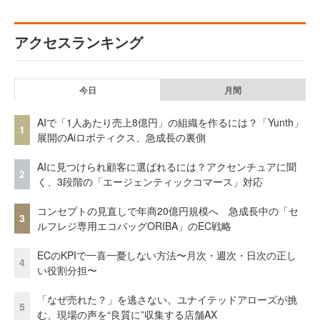
アクセスランキング
今日
月間
AIで「1人あたり売上8億円」の組織を作るには？「Yunth」
1
展開のAiロボティクス、急成長の裏側
AIに見つけられ顧客に選ばれるには？アクセンチュアに聞
2
く、3段階の「エージェンティックコマース」対応
コンセプトの見直しで年商20億円規模へ 急成長中の「セ
3
ルフレジ専用エコバッグORIBA」のEC戦略
ECのKPIで一喜一憂しない方法〜月次・週次・日次の正し
4
い役割分担〜
「なぜ売れた？」を逃さない。ユナイテッドアローズが挑
5
む、現場の声を“良質に”収集する店舗AX