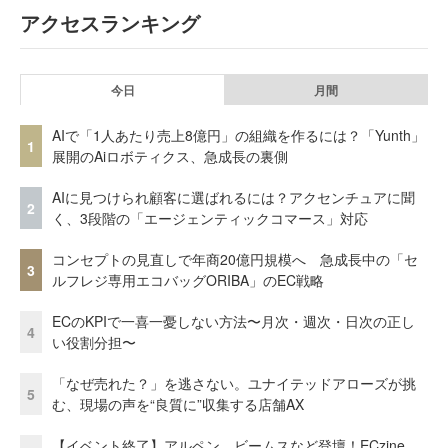
アクセスランキング
今日
月間
AIで「1人あたり売上8億円」の組織を作るには？「Yunth」
1
展開のAiロボティクス、急成長の裏側
AIに見つけられ顧客に選ばれるには？アクセンチュアに聞
2
く、3段階の「エージェンティックコマース」対応
コンセプトの見直しで年商20億円規模へ 急成長中の「セ
3
ルフレジ専用エコバッグORIBA」のEC戦略
ECのKPIで一喜一憂しない方法〜月次・週次・日次の正し
4
い役割分担〜
「なぜ売れた？」を逃さない。ユナイテッドアローズが挑
5
む、現場の声を“良質に”収集する店舗AX
【イベント終了】アルペン、ビームスなど登壇！ECzine