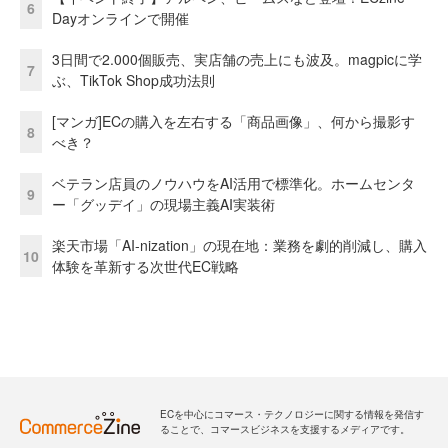
6
Dayオンラインで開催
3日間で2.000個販売、実店舗の売上にも波及。magpicに学
7
ぶ、TikTok Shop成功法則
[マンガ]ECの購入を左右する「商品画像」、何から撮影す
8
べき？
ベテラン店員のノウハウをAI活用で標準化。ホームセンタ
9
ー「グッデイ」の現場主義AI実装術
楽天市場「AI-nization」の現在地：業務を劇的削減し、購入
10
体験を革新する次世代EC戦略
ECを中心にコマース・テクノロジーに関する情報を発信す
ることで、コマースビジネスを支援するメディアです。