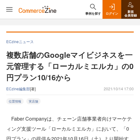
新規
事例を探す
ログイン
会員登録
ECzineニュース
複数店舗のGoogleマイビジネスを一
元管理する「ローカルミエルカ」の0
円プラン10/16から
ECzine編集部
[著]
2021/10/14 17:00
位置情報
実店舗
Faber Companyは、チェーン店舗事業者向けマーケテ
ィング支援ツール「ローカルミエルカ」において、「0
円プラン」の提供を2021年10月16日（土）より開始す