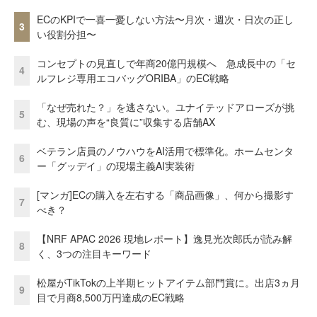
ECのKPIで一喜一憂しない方法〜月次・週次・日次の正し
3
い役割分担〜
コンセプトの見直しで年商20億円規模へ 急成長中の「セ
4
ルフレジ専用エコバッグORIBA」のEC戦略
「なぜ売れた？」を逃さない。ユナイテッドアローズが挑
5
む、現場の声を“良質に”収集する店舗AX
ベテラン店員のノウハウをAI活用で標準化。ホームセンタ
6
ー「グッデイ」の現場主義AI実装術
[マンガ]ECの購入を左右する「商品画像」、何から撮影す
7
べき？
【NRF APAC 2026 現地レポート】逸見光次郎氏が読み解
8
く、3つの注目キーワード
松屋がTikTokの上半期ヒットアイテム部門賞に。出店3ヵ月
9
目で月商8,500万円達成のEC戦略